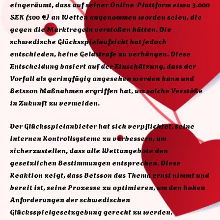
eingeräumt, dass auf seiner Online-Plattform etwa 3.000
SEK (300 €) an Wetten angenommen worden seien, die
gegen die Marktregeln verstoßen hätten. Die
schwedische Glücksspielaufsicht hat jedoch
entschieden, keine Geldstrafe zu verhängen. Diese
Entscheidung basiert auf der Einschätzung, dass der
Vorfall als geringfügig angesehen werden kann und
Betsson Maßnahmen ergriffen hat, um solche Verstöße
in Zukunft zu vermeiden.
Der Glücksspielanbieter hat sich verpflichtet, seine
internen Kontrollsysteme zu verbessern, um
sicherzustellen, dass alle Wettangebote den
gesetzlichen Bestimmungen entsprechen. Diese
Reaktion zeigt, dass Betsson das Thema ernst nimmt und
bereit ist, seine Prozesse zu optimieren, um den hohen
Anforderungen der schwedischen
Glücksspielgesetzgebung gerecht zu werden.