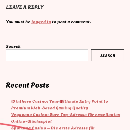
LEAVE A REPLY
You must be
logged in
to post a comment.
Search
SEARCH
Recent Posts
Winthere Casino: Your Ultimate Entry Point to
Premium Web-Based Gaming Quality
Vegazone Casino: Eure Top-Adresse für exzellentes
Online-Glücksspiel
Sportuna Casino – Die erste Adresse für