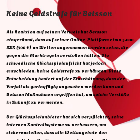
Keine Geldstrafe für Betsson
Als Reaktion auf seinen Verweis hat Betsson
eingeräumt, dass auf seiner Online-Plattform etwa 3.000
SEK (300 €) an Wetten angenommen worden seien, die
gegen die Marktregeln verstoßen hätten. Die
schwedische Glücksspielaufsicht hat jedoch
entschieden, keine Geldstrafe zu verhängen. Diese
Entscheidung basiert auf der Einschätzung, dass der
Vorfall als geringfügig angesehen werden kann und
Betsson Maßnahmen ergriffen hat, um solche Verstöße
in Zukunft zu vermeiden.
Der Glücksspielanbieter hat sich verpflichtet, seine
internen Kontrollsysteme zu verbessern, um
sicherzustellen, dass alle Wettangebote den
gesetzlichen Bestimmungen entsprechen. Diese