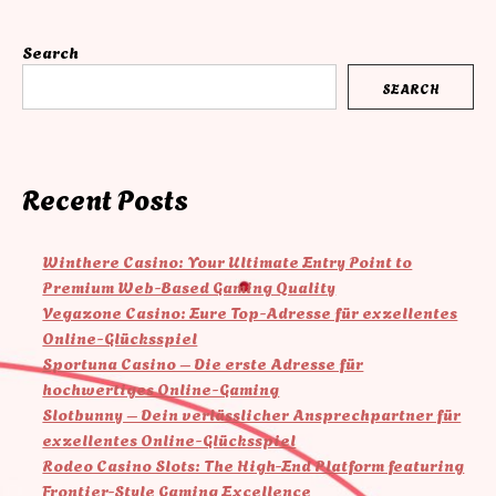
Search
SEARCH
Recent Posts
Winthere Casino: Your Ultimate Entry Point to
Premium Web-Based Gaming Quality
Vegazone Casino: Eure Top-Adresse für exzellentes
Online-Glücksspiel
Sportuna Casino – Die erste Adresse für
hochwertiges Online-Gaming
Slotbunny – Dein verlässlicher Ansprechpartner für
exzellentes Online-Glücksspiel
Rodeo Casino Slots: The High-End Platform featuring
Frontier-Style Gaming Excellence