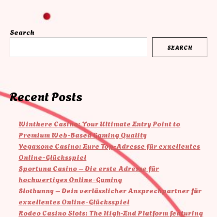
Search
SEARCH
Recent Posts
Winthere Casino: Your Ultimate Entry Point to
Premium Web-Based Gaming Quality
Vegazone Casino: Eure Top-Adresse für exzellentes
Online-Glücksspiel
Sportuna Casino – Die erste Adresse für
hochwertiges Online-Gaming
Slotbunny – Dein verlässlicher Ansprechpartner für
exzellentes Online-Glücksspiel
Rodeo Casino Slots: The High-End Platform featuring