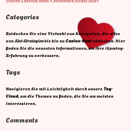
Categories
Entdecken Sie eine Vielzahl von Kategorien, die alles
von
Slot-Strategien
bis hin zu
Casino-Boni
abdecken. Hier
finden Sie die neuesten Informationen, um Ihre iGaming-
Erfahrung zu verbessern.
Tags
Navigieren Sie mit Leichtigkeit durch unsere
Tag-
Cloud
, um die Themen zu finden, die Sie am meisten
interessieren.
Comments