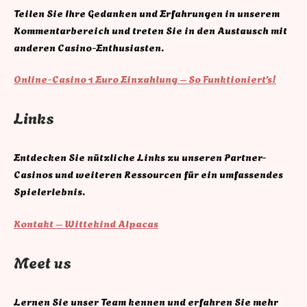
Teilen Sie Ihre Gedanken und Erfahrungen in unserem
Kommentarbereich und treten Sie in den Austausch mit
anderen Casino-Enthusiasten.
Online-Casino 1 Euro Einzahlung – So Funktioniert’s!
Links
Entdecken Sie nützliche Links zu unseren Partner-
Casinos und weiteren Ressourcen für ein umfassendes
Spielerlebnis.
Kontakt – Wittekind Alpacas
Meet us
Lernen Sie unser Team kennen und erfahren Sie mehr