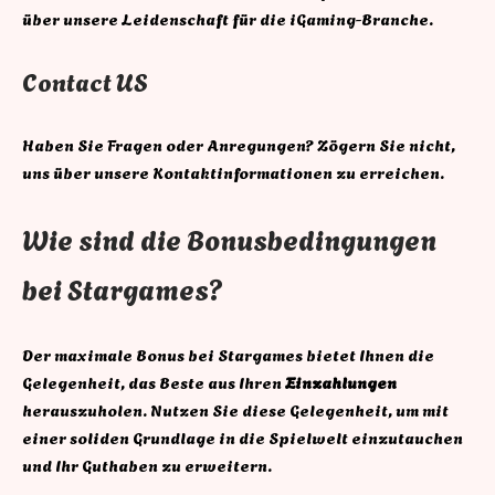
über unsere Leidenschaft für die iGaming-Branche.
Contact US
Haben Sie Fragen oder Anregungen? Zögern Sie nicht,
uns über unsere Kontaktinformationen zu erreichen.
Wie sind die Bonusbedingungen
bei Stargames?
Der maximale Bonus bei Stargames bietet Ihnen die
Gelegenheit, das Beste aus Ihren
Einzahlungen
herauszuholen. Nutzen Sie diese Gelegenheit, um mit
einer soliden Grundlage in die Spielwelt einzutauchen
und Ihr Guthaben zu erweitern.