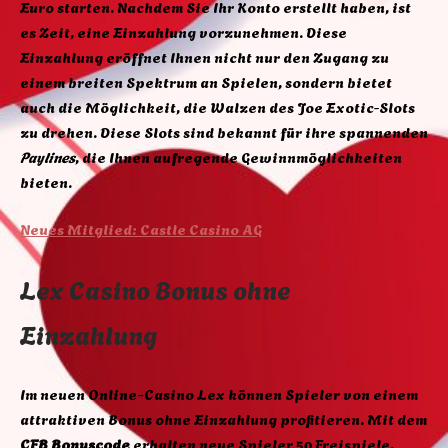
Euro starten. Nachdem Sie Ihr Konto erstellt haben, ist
es Zeit, eine Einzahlung vorzunehmen. Diese
Einzahlung eröffnet Ihnen nicht nur den Zugang zu
einem breiten Spektrum an Spielen, sondern bietet
auch die Möglichkeit, die Walzen des Joe Exotic-Slots
zu drehen. Diese Slots sind bekannt für ihre spannenden
Paylines
, die Ihnen aufregende Gewinnmöglichkeiten
bieten.
Neues Mitglied: Castle Casino AG
Lex Casino Bonus ohne
Einzahlung
Im neuen Online-Casino Lex können Spieler von einem
attraktiven Bonus ohne Einzahlung profitieren. Mit dem
CFB Bonuscode
erhalten neue Spieler 50 Freispiele,