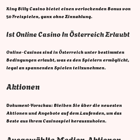
King Billy Casino bietet einen verlockenden Bonus von
50 Freispielen, ganz ohne Einzahlung.
Ist Online Casino In Österreich Erlaubt
Online-Casinos sind in Österreich unter bestimmten
Bedingungen erlaubt, was es den Spielern ermöglicht,
legal an spannenden Spielen teilzunehmen.
Aktionen
Dokument-Vorschau: Bleiben Sie über die neuesten
Aktionen und Angebote auf dem Laufenden, um das
Beste aus Ihrem Casinospiel herauszuholen.
Ausgewählte Medien-Aktionen