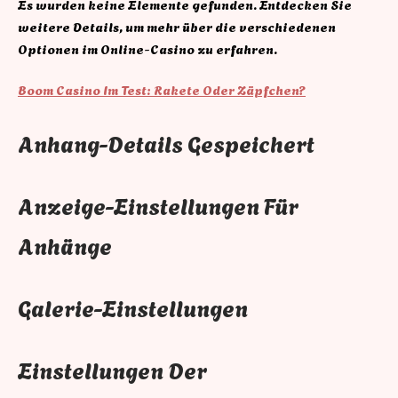
Es wurden keine Elemente gefunden. Entdecken Sie
weitere Details, um mehr über die verschiedenen
Optionen im Online-Casino zu erfahren.
Boom Casino Im Test: Rakete Oder Zäpfchen?
Anhang-Details Gespeichert
Anzeige-Einstellungen Für
Anhänge
Galerie-Einstellungen
Einstellungen Der