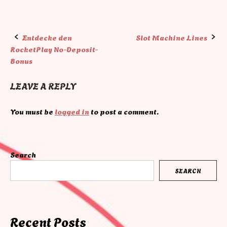
Post
Entdecke den
Slot Machine Lines
RocketPlay No-Deposit-
navigation
Bonus
LEAVE A REPLY
You must be
logged in
to post a comment.
Search
SEARCH
Recent Posts