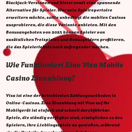
Blackjack-Versionen und bietet somit eine spannende
Alternative für Spieler. Wer sein Spielrepertoire
erweitern möchte, sollte unbedingt die mobilen Casinos
ausprobieren, die diese Variante anbieten. Mit den
Bonusangeboten von 2025 können Spieler von
zusätzlichen Freispielen und Bonusgeldern profitieren,
die das Spielerlebnis noch aufregender machen.
Wie Funktioniert Eine Visa Mobile
Casino Einzahlung?
Visa ist eine der beliebtesten Zahlungsmethoden in
Online-Casinos. Eine Einzahlung mit Visa auf Ihr
Mobilgerät ist einfach und schnell durchführbar.
Spiele, die ständig verfügbar sind, ermöglichen es den
Spielern, ihre Lieblingsspiele zu genießen, während
sie die Vorteile der schnellen und sicheren