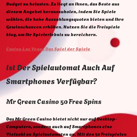
Budget zu belasten. Es liegt an Ihnen, das Beste aus
diesem Angebot herauszuholen, indem Sie Spiele
wählen, die hohe Auszahlungsquoten bieten und Ihre
Gewinnchancen erhöhen. Nutzen Sie die Freispiele
klug, um Ihr Spielerlebnis zu bereichern.
Casino Las Vegas Das Spiel der Spiele
Ist Der Spielautomat Auch Auf
Smartphones Verfügbar?
Mr Green Casino 50 Free Spins
Das Mr Green Casino bietet nicht nur auf Desktop-
Computern, sondern auch auf Smartphones eine
Vielzahl an Spielautomaten an. Mit den 50 Freispielen