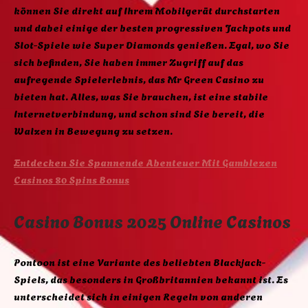
können Sie direkt auf Ihrem Mobilgerät durchstarten
und dabei einige der besten progressiven Jackpots und
Slot-Spiele wie Super Diamonds genießen. Egal, wo Sie
sich befinden, Sie haben immer Zugriff auf das
aufregende Spielerlebnis, das Mr Green Casino zu
bieten hat. Alles, was Sie brauchen, ist eine stabile
Internetverbindung, und schon sind Sie bereit, die
Walzen in Bewegung zu setzen.
Entdecken Sie Spannende Abenteuer Mit Gamblezen
Casinos 80 Spins Bonus
Casino Bonus 2025 Online Casinos
Pontoon ist eine Variante des beliebten Blackjack-
Spiels, das besonders in Großbritannien bekannt ist. Es
unterscheidet sich in einigen Regeln von anderen