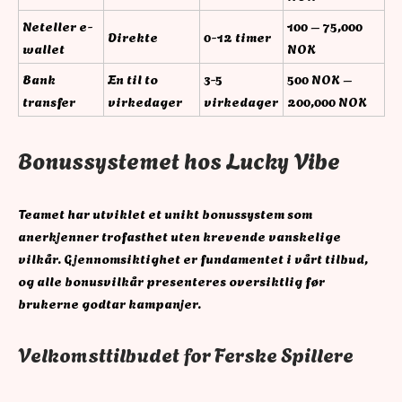
Neteller e-
100 – 75,000
Direkte
0-12 timer
wallet
NOK
Bank
En til to
3-5
500 NOK –
transfer
virkedager
virkedager
200,000 NOK
Bonussystemet hos Lucky Vibe
Teamet har utviklet et unikt bonussystem som
anerkjenner trofasthet uten krevende vanskelige
vilkår. Gjennomsiktighet er fundamentet i vårt tilbud,
og alle bonusvilkår presenteres oversiktlig før
brukerne godtar kampanjer.
Velkomsttilbudet for Ferske Spillere