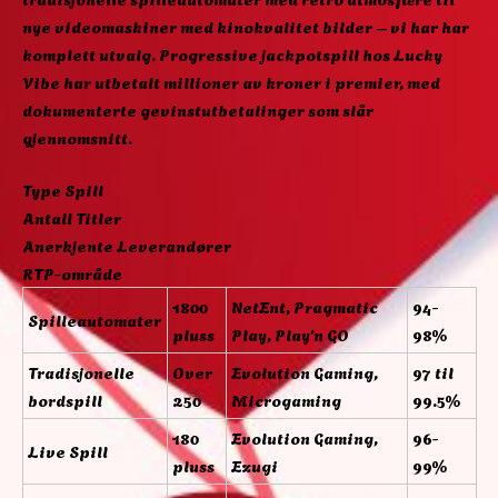
nye videomaskiner med kinokvalitet bilder – vi har har
komplett utvalg. Progressive jackpotspill hos Lucky
Vibe har utbetalt millioner av kroner i premier, med
dokumenterte gevinstutbetalinger som slår
gjennomsnitt.
Type Spill
Antall Titler
Anerkjente Leverandører
RTP-område
1800
NetEnt, Pragmatic
94-
Spilleautomater
pluss
Play, Play’n GO
98%
Tradisjonelle
Over
Evolution Gaming,
97 til
bordspill
250
Microgaming
99.5%
180
Evolution Gaming,
96-
Live Spill
pluss
Ezugi
99%