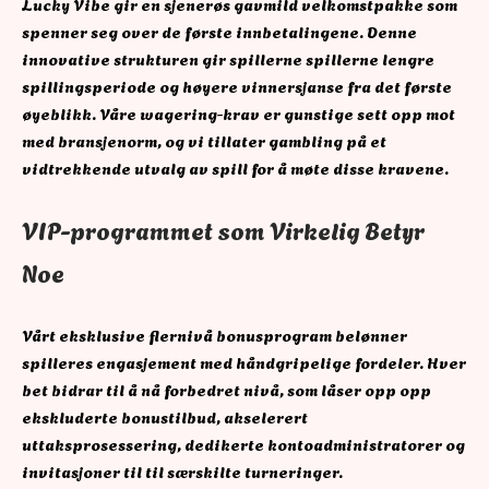
Lucky Vibe gir en sjenerøs gavmild velkomstpakke som
spenner seg over de første innbetalingene. Denne
innovative strukturen gir spillerne spillerne lengre
spillingsperiode og høyere vinnersjanse fra det første
øyeblikk. Våre wagering-krav er gunstige sett opp mot
med bransjenorm, og vi tillater gambling på et
vidtrekkende utvalg av spill for å møte disse kravene.
VIP-programmet som Virkelig Betyr
Noe
Vårt eksklusive flernivå bonusprogram belønner
spilleres engasjement med håndgripelige fordeler. Hver
bet bidrar til å nå forbedret nivå, som låser opp opp
ekskluderte bonustilbud, akselerert
uttaksprosessering, dedikerte kontoadministratorer og
invitasjoner til til særskilte turneringer.