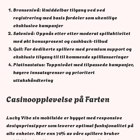
Bronsenivå: Umiddelbar tilgang ved ved
registrering med basis fordeler som ukentlige
eksklusive kampanjer
Sølvnivå: Oppnås etter etter moderat spillaktivitet
med økt bonusprosent og cashback-tilbud
Gull: For dedikerte spillere med premium support og
eksklusiv tilgang til til kommende spilllanseringer
Platinastatus: Toppnivået med tilpassede kampanjer,
høyere innsatsgrenser og prioritert
uttakshåndtering
Casinoopplevelse på Farten
Lucky Vibe sin mobilside er bygget med responsive
designprinsipper som leverer optimal funksjonalitet på
alle enheter. Mer enn 70% av våre spillere bruker