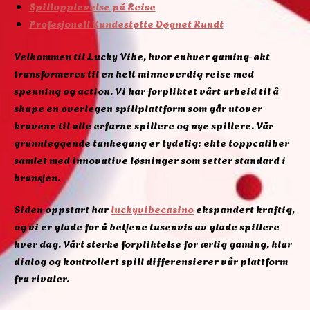
Spillopplevelse på Reise
Profesjonell Kundestøtte Døgnet Rundt
Velkommen til Lucky Vibe, hvor enhver gaming-økt
transformeres til en helt minneverdig reise med
spenning og action. Vi har forpliktet vårt arbeid til å
skape en overlegen spillplattform som går utover
kravene til alle erfarne spillere og nye spillere. Vår
grunnleggende tankegang er tydelig: ekte toppcaliber
samlet med innovative løsninger som setter standard i
bransjen.
Siden oppstart har
luckyvibecasino
ekspandert kraftig,
og vi er glade for å betjene tusenvis av glade spillere
hver dag. Vårt sterke forpliktelse for ærlig gaming, klar
dialog og kontrollert spill differensierer vår plattform
fra rivaler.