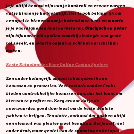
je je altijd bewust zijn van je bankroll en ervoor zorgen
dat je binnen je budget blijft. Het is ook belangrijk om
een spel te kiezen waar je bekend mee bent en waarin
je je vaardigheden kunt verbeteren.
Blackjack
en
poker
zijn bijvoorbeeld spellen waarbij strategie een grote
rol speelt, en waarin oefening echt het verschil kan
maken.
Beste Betaalopties Voor Online Casino Spelers
Een ander belangrijk aspect is het gebruik van
bonussen en promoties. Veel casino’s zonder Cruks
bieden aantrekkelijke bonussen aan, dus het loont om
hiervan te profiteren. Zorg ervoor dat je de
voorwaarden goed doorleest om de beste deals te
pakken te krijgen. Ten slotte, onthoud dat gokken altijd
een element van plezier moet bevatten. Zet jezelf niet
onder druk, maar geniet van de spanning en het spel