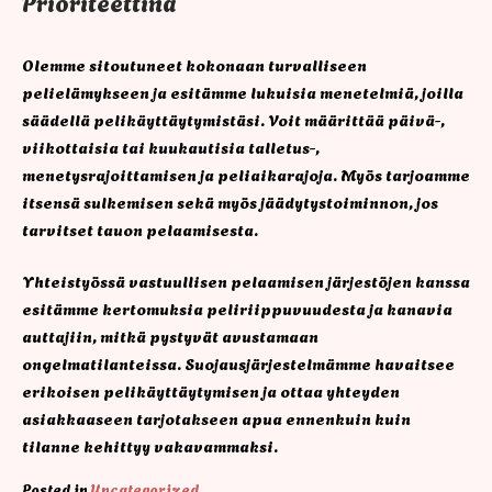
Prioriteettina
Olemme sitoutuneet kokonaan turvalliseen
pelielämykseen ja esitämme lukuisia menetelmiä, joilla
säädellä pelikäyttäytymistäsi. Voit määrittää päivä-,
viikottaisia tai kuukautisia talletus-,
menetysrajoittamisen ja peliaikarajoja. Myös tarjoamme
itsensä sulkemisen sekä myös jäädytystoiminnon, jos
tarvitset tauon pelaamisesta.
Yhteistyössä vastuullisen pelaamisen järjestöjen kanssa
esitämme kertomuksia peliriippuvuudesta ja kanavia
auttajiin, mitkä pystyvät avustamaan
ongelmatilanteissa. Suojausjärjestelmämme havaitsee
erikoisen pelikäyttäytymisen ja ottaa yhteyden
asiakkaaseen tarjotakseen apua ennenkuin kuin
tilanne kehittyy vakavammaksi.
Posted in
Uncategorized