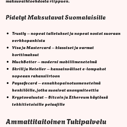
maksuvaihtoehdosta riippuen.
Pidetyt Maksutavat Suomalaisille
Trustly – nopeat talletukset ja nopeat nostot suoraan
verkkopankista
Visa ja Mastercard – klassiset ja varmat
korttimaksut
MuchBetter – moderni mobiilimenetelmä
Skrill ja Neteller – kansainväliset e-lompakot
nopeaan rahansiirtoon
Paysafecard – ennakkopainotusmenetelmä
henkilöille, jotka suosivat anonymiteettia
Kryptovaluutat – Bitcoin ja Ethereum käytössä
tekkitietoisille pelaajille
Ammattitaitoinen Tukipalvelu