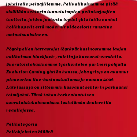
jokaiselle pelaajillemme. Pelivalikoimamme pitää
sisällään sektorin tunnetuimpien pelintarjoajien
tuotteita, joiden joukosta löydät yhtä lailla vanhat
kolikkopelit että modernit videoslotit runsaine
ominaisuuksineen.
Pöytäpelien harrastajat löytävät kasinostamme laajan
valikoiman blackjack-, ruletin ja baccarat-versioita.
Suoratoistokasinomme työskentelee partneripohjalta
Evolution Gaming-yhtiön kanssa, joka yritys on avannut
pioneerina live-kasinostudionsa jo vuonna 2006
Latviassa ja on sittemmin kasvanut sektorin parhaaksi
toimijaksi. Tämä takaa korkealaatuisen
suoratoistokokemuksen tosielämän dealereilla
reaaliajassa.
Pelikategoria
Peliohjelmien Määrä