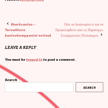
Post
Sharkcasino –
Πώς να Αναγνωρίσετε και να
Turvallinen
Προφυλαχθείτε από τις Παράνομες
navigation
kasinokumppanisi netissä
Στοιχηματικές Πλατφόρμες
LEAVE A REPLY
You must be
logged in
to post a comment.
Search
SEARCH