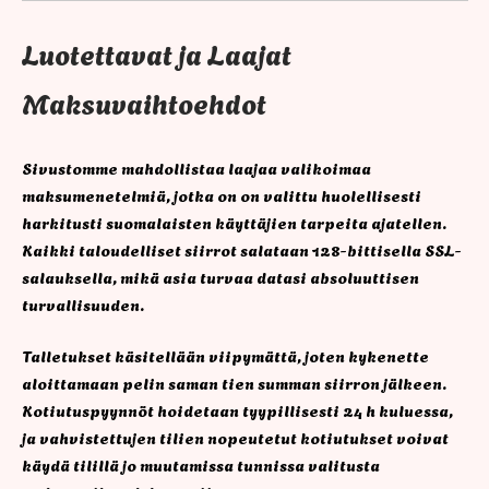
Luotettavat ja Laajat
Maksuvaihtoehdot
Sivustomme mahdollistaa laajaa valikoimaa
maksumenetelmiä, jotka on on valittu huolellisesti
harkitusti suomalaisten käyttäjien tarpeita ajatellen.
Kaikki taloudelliset siirrot salataan 128-bittisella SSL-
salauksella, mikä asia turvaa datasi absoluuttisen
turvallisuuden.
Talletukset käsitellään viipymättä, joten kykenette
aloittamaan pelin saman tien summan siirron jälkeen.
Kotiutuspyynnöt hoidetaan tyypillisesti 24 h kuluessa,
ja vahvistettujen tilien nopeutetut kotiutukset voivat
käydä tilillä jo muutamissa tunnissa valitusta