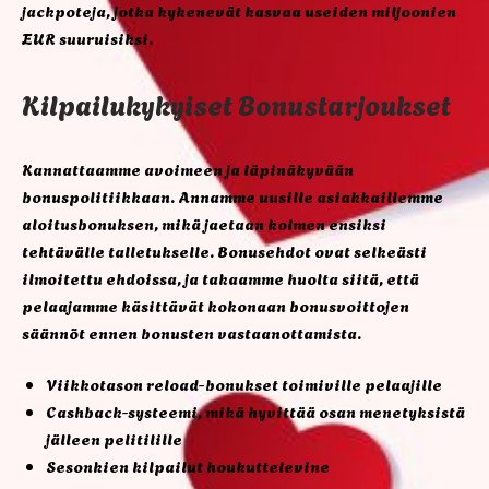
jackpoteja, jotka kykenevät kasvaa useiden miljoonien
EUR suuruisiksi.
Kilpailukykyiset Bonustarjoukset
Kannattaamme avoimeen ja läpinäkyvään
bonuspolitiikkaan. Annamme uusille asiakkaillemme
aloitusbonuksen, mikä jaetaan kolmen ensiksi
tehtävälle talletukselle. Bonusehdot ovat selkeästi
ilmoitettu ehdoissa, ja takaamme huolta siitä, että
pelaajamme käsittävät kokonaan bonusvoittojen
säännöt ennen bonusten vastaanottamista.
Viikkotason reload-bonukset toimiville pelaajille
Cashback-systeemi, mikä hyvittää osan menetyksistä
jälleen pelitilille
Sesonkien kilpailut houkuttelevine