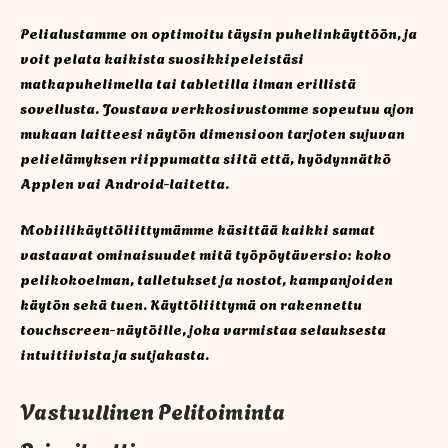
Pelialustamme on optimoitu täysin puhelinkäyttöön, ja
voit pelata kaikista suosikkipeleistäsi
matkapuhelimella tai tabletilla ilman erillistä
sovellusta. Joustava verkkosivustomme sopeutuu ajon
mukaan laitteesi näytön dimensioon tarjoten sujuvan
pelielämyksen riippumatta siitä että, hyödynnätkö
Applen vai Android-laitetta.
Mobiilikäyttöliittymämme käsittää kaikki samat
vastaavat ominaisuudet mitä työpöytäversio: koko
pelikokoelman, talletukset ja nostot, kampanjoiden
käytön sekä tuen. Käyttöliittymä on rakennettu
touchscreen-näytöille, joka varmistaa selauksesta
intuitiivista ja sutjakasta.
Vastuullinen Pelitoiminta