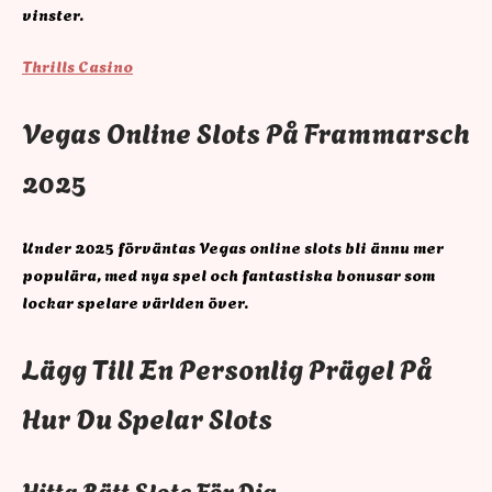
vinster.
Thrills Casino
Vegas Online Slots På Frammarsch
2025
Under 2025 förväntas Vegas online slots bli ännu mer
populära, med nya spel och fantastiska bonusar som
lockar spelare världen över.
Lägg Till En Personlig Prägel På
Hur Du Spelar Slots
Hitta Rätt Slots För Dig