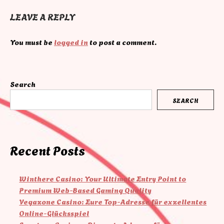
navigation
LEAVE A REPLY
You must be
logged in
to post a comment.
Search
SEARCH
Recent Posts
Winthere Casino: Your Ultimate Entry Point to
Premium Web-Based Gaming Quality
Vegazone Casino: Eure Top-Adresse für exzellentes
Online-Glücksspiel