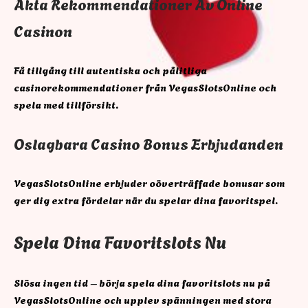
Äkta Rekommendationer Av Online
Casinon
Få tillgång till autentiska och pålitliga
casinorekommendationer från VegasSlotsOnline och
spela med tillförsikt.
Oslagbara Casino Bonus Erbjudanden
VegasSlotsOnline erbjuder oöverträffade bonusar som
ger dig extra fördelar när du spelar dina favoritspel.
Spela Dina Favoritslots Nu
Slösa ingen tid – börja spela dina favoritslots nu på
VegasSlotsOnline och upplev spänningen med stora