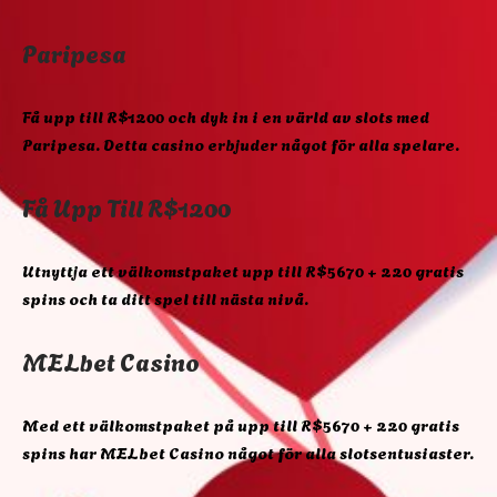
Paripesa
Få upp till R$1200 och dyk in i en värld av slots med
Paripesa. Detta casino erbjuder något för alla spelare.
Få Upp Till R$1200
Utnyttja ett välkomstpaket upp till R$5670 + 220 gratis
spins och ta ditt spel till nästa nivå.
MELbet Casino
Med ett välkomstpaket på upp till R$5670 + 220 gratis
spins har MELbet Casino något för alla slotsentusiaster.