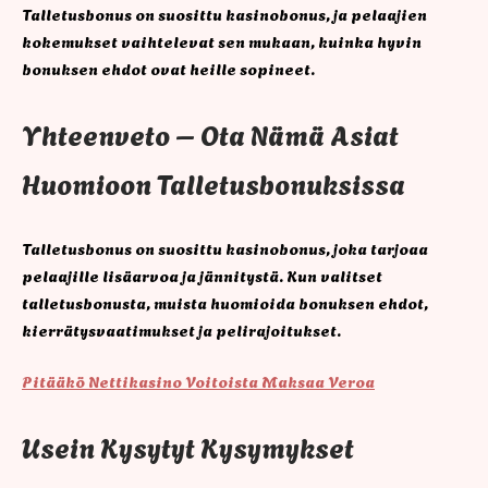
Talletusbonus on suosittu kasinobonus, ja pelaajien
kokemukset vaihtelevat sen mukaan, kuinka hyvin
bonuksen ehdot ovat heille sopineet.
Yhteenveto – Ota Nämä Asiat
Huomioon Talletusbonuksissa
Talletusbonus on suosittu kasinobonus, joka tarjoaa
pelaajille lisäarvoa ja jännitystä. Kun valitset
talletusbonusta, muista huomioida bonuksen ehdot,
kierrätysvaatimukset ja pelirajoitukset.
Pitääkö Nettikasino Voitoista Maksaa Veroa
Usein Kysytyt Kysymykset