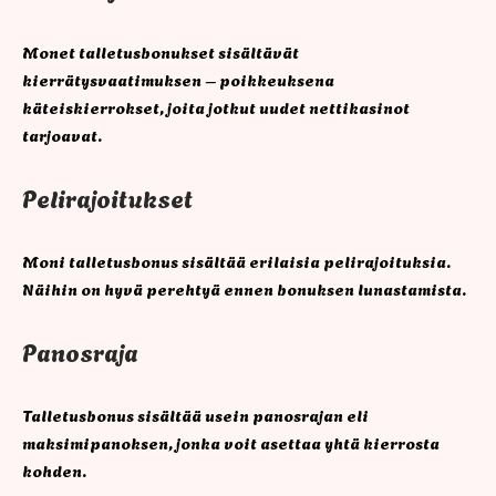
Monet talletusbonukset sisältävät
kierrätysvaatimuksen – poikkeuksena
käteiskierrokset, joita jotkut uudet nettikasinot
tarjoavat.
Pelirajoitukset
Moni talletusbonus sisältää erilaisia pelirajoituksia.
Näihin on hyvä perehtyä ennen bonuksen lunastamista.
Panosraja
Talletusbonus sisältää usein panosrajan eli
maksimipanoksen, jonka voit asettaa yhtä kierrosta
kohden.