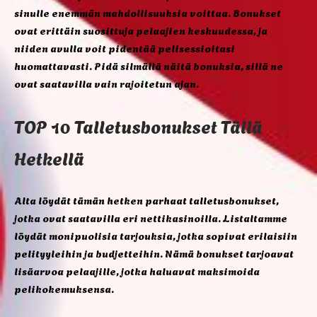
sinulle enemmän mahdollisuuksia voittaa. Bonukset
ovat erittäin suosittuja pelaajien keskuudessa, ja
niiden avulla voit pidentää pelisessioitasi
huomattavasti. Pidä silmällä näitä bonuksia, sillä ne
ovat saatavilla vain rajoitetun ajan.
TOP 10 Talletusbonukset Tällä
Hetkellä
Alta löydät tämän hetken parhaat talletusbonukset,
jotka ovat saatavilla eri nettikasinoilla. Listaltamme
löydät monipuolisia tarjouksia, jotka sopivat erilaisiin
pelityyleihin ja budjetteihin. Nämä bonukset tarjoavat
lisäarvoa pelaajille, jotka haluavat maksimoida
pelikokemuksensa.