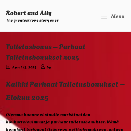
Skip
to
Robert and Ally
M
Menu
content
The greatest love story ever
Talletusbonus – Parhaat
Talletusbonukset 2025
April 13, 2025
by
Kaikki Parhaat Talletusbonukset –
Elokuu 2025
Olemme koonneet sinulle markkinoiden
houkuttelevimmat ja parhaat talletusbonukset. Nämä
bonukset tarjoavat lisäarvoa pelikokemukseen, antaen