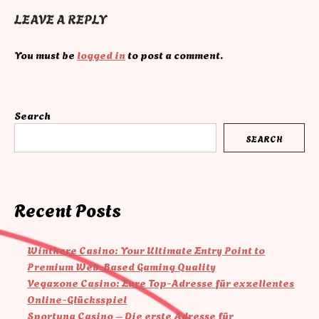
LEAVE A REPLY
You must be
logged in
to post a comment.
Search
SEARCH
Recent Posts
Winthere Casino: Your Ultimate Entry Point to
Premium Web-Based Gaming Quality
Vegazone Casino: Eure Top-Adresse für exzellentes
Online-Glücksspiel
Sportuna Casino – Die erste Adresse für