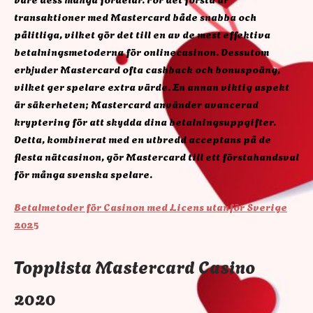
transaktioner med Mastercard både snabba och
pålitliga, vilket gör det till en av de mest effektiva
betalningsmetoderna för onlinecasinon. Dessutom
erbjuder Mastercard ofta cashback och bonuspoäng,
vilket ger spelare extra värde. En annan viktig aspekt
är säkerheten; Mastercard använder avancerad
kryptering för att skydda dina betalningsuppgifter.
Detta, kombinerat med en utbredd acceptans på de
flesta nätcasinon, gör Mastercard till ett förstahandsval
för många svenska spelare.
Betalmetoder för Casinon med Licens utanför Sverige
2025
Topplista Mastercard Casino
2020