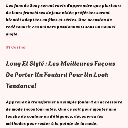
Les fans de Sony seront ravis d’apprendre que plusieurs
de leurs franchises de jeux vidéo préférées seront
bientôt adaptées en films et séries. Une occasion de
redécouvrir ces univers passionnants sous un nouvel
angle.
X1 Casino
Long Et Stylé : Les Meilleures Façons
De Porter Un Foulard Pour Un Look
Tendance!
Apprenez à transformer un simple foulard en accessoire
de mode incontournable. Que ce soit pour ajouter une
touche de couleur ou d’élégance, découvrez les
méthodes pour rester à la pointe de la mode.