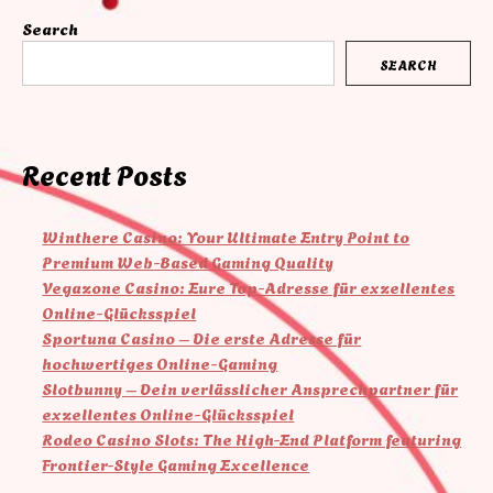
Search
SEARCH
Recent Posts
Winthere Casino: Your Ultimate Entry Point to
Premium Web-Based Gaming Quality
Vegazone Casino: Eure Top-Adresse für exzellentes
Online-Glücksspiel
Sportuna Casino – Die erste Adresse für
hochwertiges Online-Gaming
Slotbunny – Dein verlässlicher Ansprechpartner für
exzellentes Online-Glücksspiel
Rodeo Casino Slots: The High-End Platform featuring
Frontier-Style Gaming Excellence