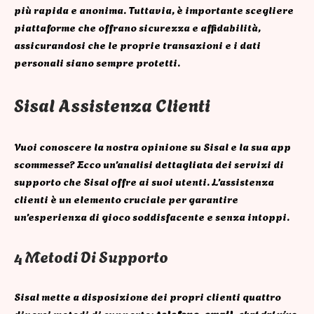
più rapida e anonima. Tuttavia, è importante scegliere
piattaforme che offrano sicurezza e affidabilità,
assicurandosi che le proprie transazioni e i dati
personali siano sempre protetti.
Sisal Assistenza Clienti
Vuoi conoscere la nostra opinione su Sisal e la sua app
scommesse? Ecco un’analisi dettagliata dei servizi di
supporto che Sisal offre ai suoi utenti. L’assistenza
clienti è un elemento cruciale per garantire
un’esperienza di gioco soddisfacente e senza intoppi.
4 Metodi Di Supporto
Sisal mette a disposizione dei propri clienti quattro
diversi metodi di supporto:
telefono
,
email
,
chat dal vivo