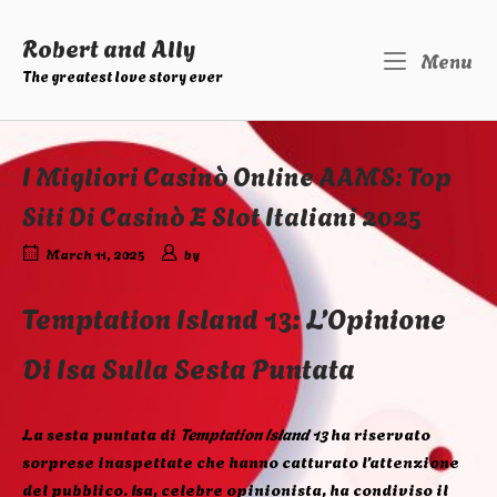
Skip
to
Robert and Ally
M
Menu
content
The greatest love story ever
I Migliori Casinò Online AAMS: Top
Siti Di Casinò E Slot Italiani 2025
March 11, 2025
by
Temptation Island 13: L’Opinione
Di Isa Sulla Sesta Puntata
La sesta puntata di
Temptation Island 13
ha riservato
sorprese inaspettate che hanno catturato l’attenzione
del pubblico. Isa, celebre opinionista, ha condiviso il