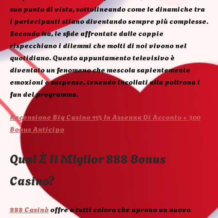
suo punto di vista, sottolineando come le dinamiche tra
i partecipanti stiano diventando sempre più complesse.
Secondo Isa, le sfide affrontate dalle coppie
rispecchiano i dilemmi che molti di noi vivono nel
quotidiano. Questo appuntamento televisivo è
diventato un fenomeno che mescola sapientemente
emozioni e suspense, tenendo incollati alla poltrona i
fan del programma.
Recensione Big Casino 115 In Assenza Di Acconto + 300
Bonus Anticipo
Qual È Il Miglior 888 Bonus
Casino?
888 Casinò
offre a tutti coloro che aprono un nuovo