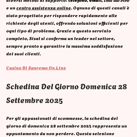
e un
centro assistenza online
. Ognuno di questi canali è
stato progettato per rispondere rapidamente alle
richieste degli utenti, offrendo soluzioni efficienti per
ogni tipo di problema. Grazie a questo servizio
completo, Sisal si conferma un leader nel settore,
sempre pronto a garantire la massima soddisfazione
dei suoi clienti.
Casino Di Sanremo On Line
Schedina Del Giorno Domenica 28
Settembre 2025
Per gli appassionati di scommesse, la schedina del
giorno di domenica 28 settembre 2025 rappresenta un
appuntamento da non perdere. Questa selezione