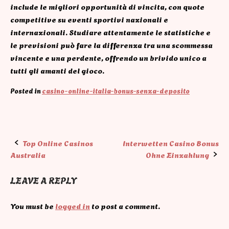
include le migliori opportunità di vincita, con quote
competitive su eventi sportivi nazionali e
internazionali. Studiare attentamente le statistiche e
le previsioni può fare la differenza tra una scommessa
vincente e una perdente, offrendo un brivido unico a
tutti gli amanti del gioco.
Posted in
casino-online-italia-bonus-senza-deposito
Post
Top Online Casinos
Interwetten Casino Bonus
Australia
Ohne Einzahlung
navigation
LEAVE A REPLY
You must be
logged in
to post a comment.