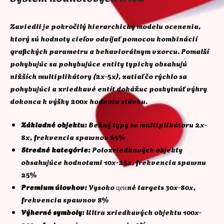
Zaviedli je pokročilý hierarchický modelu ocenenia,
ktorý sú hodnoty cieľov odvíjať pomocou kombinácií
grafických parametru a behaviorálnym vzorcu. Pomalší
pohybujúc sa pohybujúce entity typicky obsahujú
nižších multiplikátory (2x-5x), zatiaľ čo rýchlo sa
pohybujúci a zriedkavé entít dokážuc poskytnúť výhry
dokonca k výšky 200x hodnotu stávku.
Základné objektu:
Bežný typy so multiplikátoru 2x-
8x, frekvencia spawnov 65%
Stredné kategórie:
Polozriedkavých objekty
obsahujúce hodnotami 10x-25x, frekvencia spawnu
25%
Premium úlovkov:
Vysoko ценné targets 30x-80x,
frekvencia spawnov 8%
Výherné symboly:
Ultra zriedkavých objektu 100x-