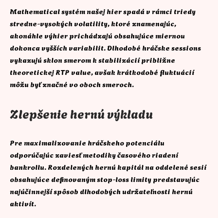
Mathematical systém našej hier spadá v rámci triedy
stredne-vysokých volatility, ktoré znamenajúc,
akonáhle výhier prichádzajú obsahujúce miernou
dokonca vyšších variabilit. Dlhodobé hráčske sessions
vykazujú sklon smerom k stabilizácií približne
theoretickej RTP value, avšak krátkodobé fluktuácií
môžu byť značné vo oboch smeroch.
Zlepšenie hernú výkladu
Pre maximalizovanie hráčskeho potenciálu
odporúčajúc zaviesť metodiky časového riadení
bankrollu. Rozdelených hernú kapitál na oddelené sesií
obsahujúce definovaným stop-loss limity predstavujúc
najúčinnejší spôsob dlhodobých udržateľnosti hernú
aktivít.