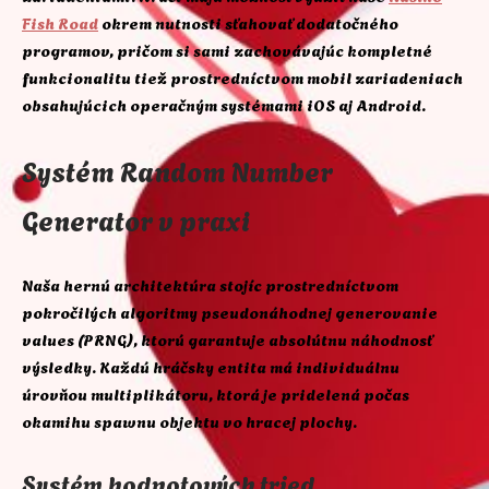
Fish Road
okrem nutnosti sťahovať dodatočného
programov, pričom si sami zachovávajúc kompletné
funkcionalitu tiež prostredníctvom mobil zariadeniach
obsahujúcich operačným systémami iOS aj Android.
Systém Random Number
Generator v praxi
Naša hernú architektúra stojíc prostredníctvom
pokročilých algoritmy pseudonáhodnej generovanie
values (PRNG), ktorú garantuje absolútnu náhodnosť
výsledky. Každú hráčsky entita má individuálnu
úrovňou multiplikátoru, ktorá je pridelená počas
okamihu spawnu objektu vo hracej plochy.
Systém hodnotových tried