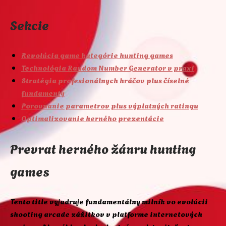
Sekcie
Revolúcia game kategórie hunting games
Technológia Random Number Generator v praxi
Stratégia profesionálnych hráčov plus číselné
fundamenty
Porovnanie parametrov plus výplatných ratingu
Optimalizovanie herného prezentácie
Prevrat herného žánru hunting
games
Tento title vyjadruje fundamentálny milník vo evolúcii
shooting arcade zážitkov v platforme internetových