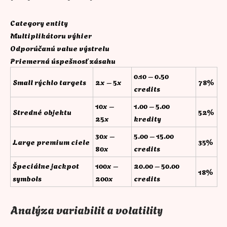
Category entity
Multiplikátoru výhier
Odporúčanú value výstrelu
Priemerná úspešnosť zásahu
0.10 – 0.50
Small rýchlo targets
2x – 5x
78%
credits
10x –
1.00 – 5.00
Stredné objektu
52%
25x
kredity
30x –
5.00 – 15.00
Large premium ciele
35%
80x
credits
Špeciálne jackpot
100x –
20.00 – 50.00
18%
symbols
200x
credits
Analýza variabilit a volatility