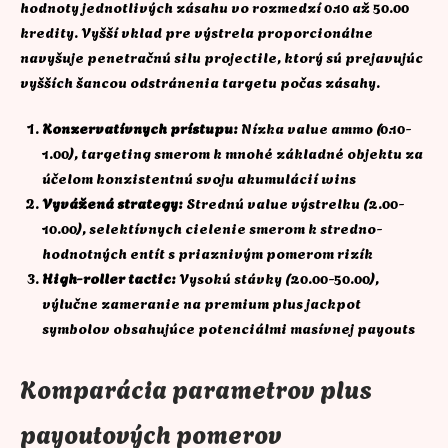
hodnoty jednotlivých zásahu vo rozmedzí 0.10 až 50.00
kredity. Vyšší vklad pre výstrela proporcionálne
navyšuje penetračnú silu projectile, ktorý sú prejavujúc
vyšších šancou odstránenia targetu počas zásahy.
Konzervatívnych prístupu:
Nízka value ammo (0.10-
1.00), targeting smerom k mnohé základné objektu za
účelom konzistentnú svoju akumulácií wins
Vyvážená strategy:
Strednú value výstrelku (2.00-
10.00), selektívnych cielenie smerom k stredno-
hodnotných entít s priaznivým pomerom rizík
High-roller tactic:
Vysokú stávky (20.00-50.00),
výlučne zameranie na premium plus jackpot
symbolov obsahujúce potenciálmi masívnej payouts
Komparácia parametrov plus
payoutových pomerov