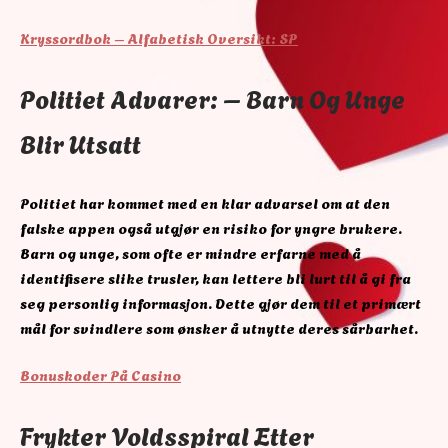
Kryssordbok – Alfabetisk Oversikt: SP
Politiet Advarer: – Barn Og Unge
Blir Utsatt
Politiet har kommet med en klar advarsel om at den
falske appen også utgjør en risiko for yngre brukere.
Barn og unge, som ofte er mindre erfarne med å
identifisere slike trusler, kan lettere bli lurt til å gi fra
seg personlig informasjon. Dette gjør dem til et primært
mål for svindlere som ønsker å utnytte deres sårbarhet.
Bonuskoder På Casino
Frykter Voldsspiral Etter