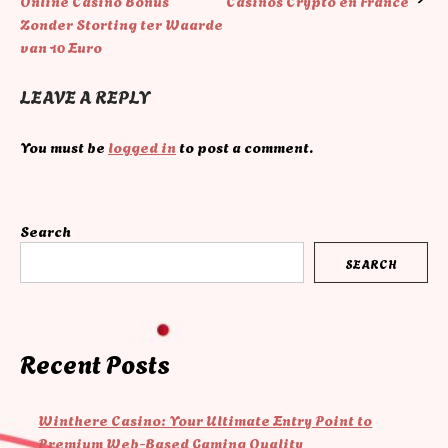
Online Casino Bonus
Casinos Crypto en France
navigation
Zonder Storting ter Waarde
van 10 Euro
LEAVE A REPLY
You must be
logged in
to post a comment.
Search
SEARCH
Recent Posts
Winthere Casino: Your Ultimate Entry Point to
Premium Web-Based Gaming Quality