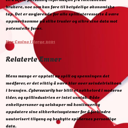
brukere, noe som kan føre til betydelige økonomiske
tap. Det er avgjørende for alle spillinteresserte å være
oppmerksomme på slike trusler og sikre sine data mot
potensielle farer.
Nye Casino I Norge 2021
Relaterte Emner
Mens mange er opptatt av spill og spenningen det
medfører, er det viktig å være klar over svindelrisikoen
i bransjen.
Cybersecurity
har blitt et nøkkelord i moderne
tider, og spillindustrien er intet unntak. Både
enkeltpersoner og selskaper må kontinuerlig
oppdatere sine sikkerhetssystemer for å forhindre
uautorisert tilgang og beskytte spillernes personlige
data.