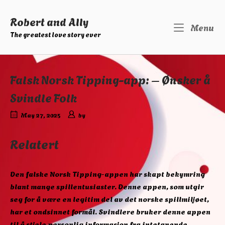
Skip
to
Robert and Ally
M
Menu
content
The greatest love story ever
Falsk Norsk Tipping-app: – Ønsker å
Svindle Folk
May 27, 2025
by
Relatert
Den falske Norsk Tipping-appen har skapt bekymring
blant mange spillentusiaster. Denne appen, som utgir
seg for å være en legitim del av det norske spillmiljøet,
har et ondsinnet formål. Svindlere bruker denne appen
til å stjele personlig informasjon fra intetanende