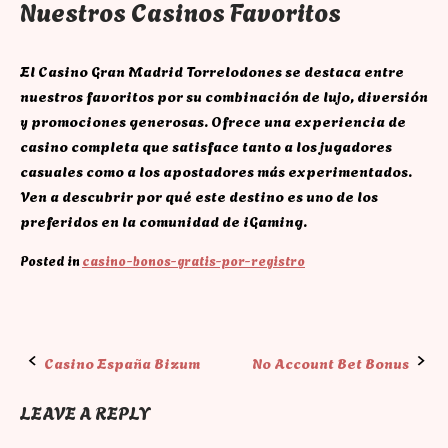
Nuestros Casinos Favoritos
El Casino Gran Madrid Torrelodones se destaca entre
nuestros favoritos por su combinación de lujo, diversión
y promociones generosas. Ofrece una experiencia de
casino completa que satisface tanto a los jugadores
casuales como a los apostadores más experimentados.
Ven a descubrir por qué este destino es uno de los
preferidos en la comunidad de iGaming.
Posted in
casino-bonos-gratis-por-registro
Post
Casino España Bizum
No Account Bet Bonus
navigation
LEAVE A REPLY