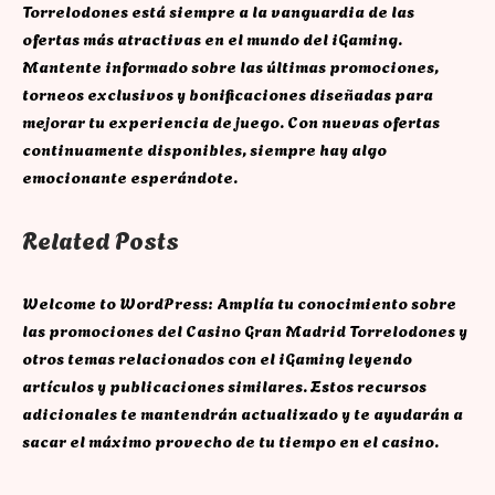
Torrelodones está siempre a la vanguardia de las
ofertas más atractivas en el mundo del iGaming.
Mantente informado sobre las últimas promociones,
torneos exclusivos y bonificaciones diseñadas para
mejorar tu experiencia de juego. Con nuevas ofertas
continuamente disponibles, siempre hay algo
emocionante esperándote.
Related Posts
Welcome to WordPress: Amplía tu conocimiento sobre
las promociones del Casino Gran Madrid Torrelodones y
otros temas relacionados con el iGaming leyendo
artículos y publicaciones similares. Estos recursos
adicionales te mantendrán actualizado y te ayudarán a
sacar el máximo provecho de tu tiempo en el casino.