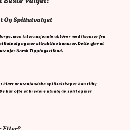
 Og Spillutvalget
Norge, men internasjonale aktører med lisenser fra
pillutvalg og mer attraktive bonuser. Dette gjør at
utenfor Norsk Tippings tilbud.
t klart at utenlandske spillselskaper kan tilby
De har ofte et bredere utvalg av spill og mer
r Etter?