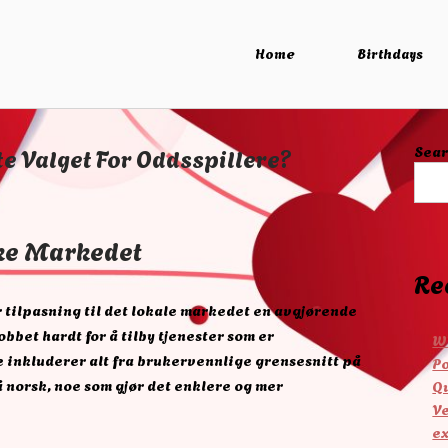
Home
Birthdays
te Valget For Oddsspillere?
Sear
ske Markedet
Re
er tilpasning til det lokale markedet en avgjørende
obbet hardt for å tilby tjenester som er
Wi
e inkluderer alt fra brukervennlige grensesnitt på
P
å norsk, noe som gjør det enklere og mer
Qu
Ve
ex