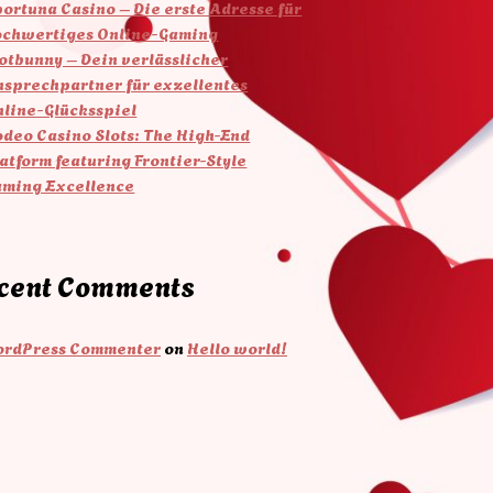
ortuna Casino – Die erste Adresse für
ochwertiges Online-Gaming
otbunny – Dein verlässlicher
sprechpartner für exzellentes
line-Glücksspiel
deo Casino Slots: The High-End
atform featuring Frontier-Style
aming Excellence
cent Comments
ordPress Commenter
on
Hello world!