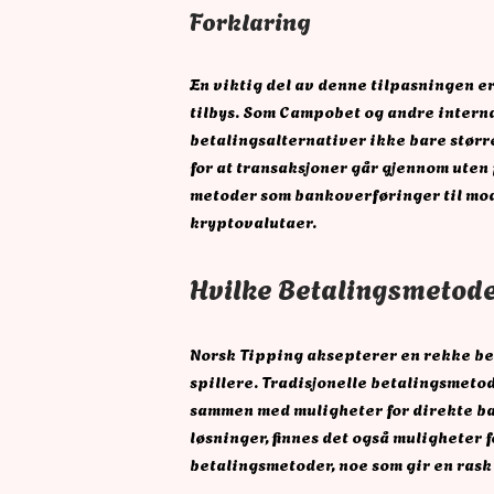
Forklaring
En viktig del av denne tilpasningen e
tilbys. Som Campobet og andre internas
betalingsalternativer ikke bare større
for at transaksjoner går gjennom uten 
metoder som bankoverføringer til mo
kryptovalutaer.
Hvilke Betalingsmetod
Norsk Tipping aksepterer en rekke be
spillere. Tradisjonelle betalingsmeto
sammen med muligheter for direkte b
løsninger, finnes det også muligheter
betalingsmetoder, noe som gir en rask