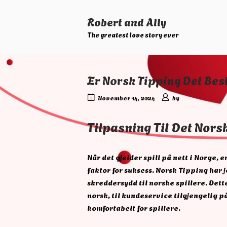
Skip
to
Robert and Ally
content
The greatest love story ever
Er Norsk Tipping Det Bes
November 14, 2024
by
Tilpasning Til Det Nor
Når det gjelder spill på nett i Norge, 
faktor for suksess. Norsk Tipping har j
skreddersydd til norske spillere. Dett
norsk, til kundeservice tilgjengelig p
komfortabelt for spillere.