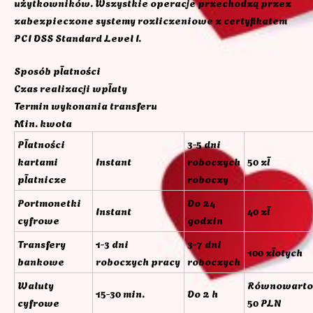
użytkowników. Wszystkie operacje przechodzą przez
zabezpieczone systemy rozliczeniowe z certyfikatem
PCI DSS Standard Level I.
Sposób płatności
Czas realizacji wpłaty
Termin wykonania transferu
Min. kwota
Płatności
3-5 dni
kartami
Instant
roboczych
50 zł
płatnicze
roboczy
Portmonetki
Do 24
Instant
40 zł
cyfrowe
godzin
Transfery
1-3 dni
3-7 dni
100 złotych
bankowe
roboczych pracy
roboczych
Waluty
Równowarto
15-30 min.
Do 2 h
cyfrowe
50 PLN