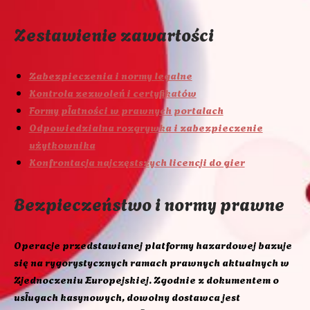
Zestawienie zawartości
Zabezpieczenia i normy legalne
Kontrola zezwoleń i certyfikatów
Formy płatności w prawnych portalach
Odpowiedzialna rozgrywka i zabezpieczenie
użytkownika
Konfrontacja najczęstszych licencji do gier
Bezpieczeństwo i normy prawne
Operacje przedstawianej platformy hazardowej bazuje
się na rygorystycznych ramach prawnych aktualnych w
Zjednoczeniu Europejskiej. Zgodnie z dokumentem o
usługach kasynowych, dowolny dostawca jest