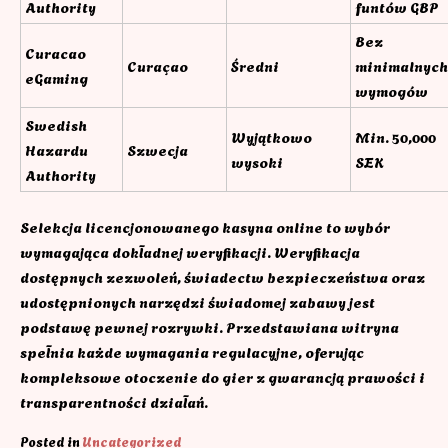
Authority
funtów GBP
Bez
Curacao
Curaçao
Średni
minimalnyc
eGaming
wymogów
Swedish
Wyjątkowo
Min. 50,000
Hazardu
Szwecja
wysoki
SEK
Authority
Selekcja licencjonowanego kasyna online to wybór
wymagająca dokładnej weryfikacji. Weryfikacja
dostępnych zezwoleń, świadectw bezpieczeństwa oraz
udostępnionych narzędzi świadomej zabawy jest
podstawę pewnej rozrywki. Przedstawiana witryna
spełnia każde wymagania regulacyjne, oferując
kompleksowe otoczenie do gier z gwarancją prawości i
transparentności działań.
Posted in
Uncategorized