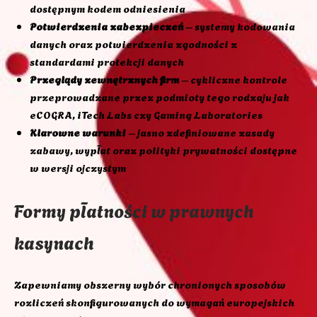
dostępnym kodem odniesienia
Potwierdzenia zabezpieczeń
– systemy kodowania
danych oraz potwierdzenia zgodności z
standardami protekcji danych
Przeglądy zewnętrznych firm
– cykliczne kontrole
przeprowadzane przez podmioty tego rodzaju jak
eCOGRA, iTech Labs czy Gaming Laboratories
Klarowne warunki
– jasno zdefiniowane zasady
zabawy, wypłat oraz polityki prywatności dostępne
w wersji ojczystym
Formy płatności w prawnych
kasynach
Zapewniamy obszerny wybór chronionych sposobów
rozliczeń skonfigurowanych do wymagań europejskich