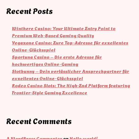
Recent Posts
Winthere Casino: Your Ultimate Entry Point to
Premium Web-Based Gaming Quality
Vegazone Casino: Eure Top-Adresse für exzellentes
Online-Glücksspiel
Sportuna Casino – Die erste Adresse für
hochwertiges Online-Gaming
Slotbunny – Dein verlässlicher Ansprechpartner für
exzellentes Online-Glücksspiel
Rodeo Casino Slots: The High-End Platform featuring
Frontier-Style Gaming Excellence
Recent Comments
A WordPress Commenter
on
Hello world!