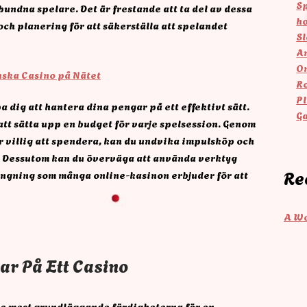
Sp
bundna spelare. Det är frestande att ta del av dessa
h
ch planering för att säkerställa att spelandet
Sl
An
On
nska Casino på Nätet
Ro
Pl
pa dig att hantera dina pengar på ett effektivt sätt.
G
tt sätta upp en budget för varje spelsession. Genom
r villig att spendera, kan du undvika impulsköp och
r. Dessutom kan du överväga att använda verktyg
Re
ngning som många online-kasinon erbjuder för att
A W
ar På Ett Casino
 de mest grundläggande färdigheterna för en