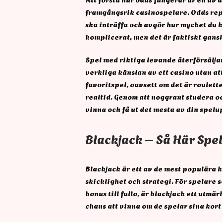
framgångsrik casinospelare. Odds rep
ska inträffa och avgör hur mycket du 
komplicerat, men det är faktiskt gansk
Spel med riktiga levande återförsälja
verkliga känslan av ett casino utan at
favoritspel, oavsett om det är roulett
realtid. Genom att noggrant studera o
vinna och få ut det mesta av din spelu
Blackjack – Så Här Spe
Blackjack är ett av de mest populära 
skicklighet och strategi. För spelare 
bonus till fullo, är blackjack ett utmär
chans att vinna om de spelar sina kort 