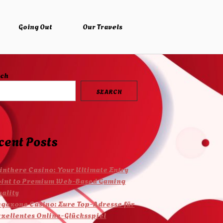
Going Out
Our Travels
ch
SEARCH
cent Posts
nthere Casino: Your Ultimate Entry
oint to Premium Web-Based Gaming
ality
gazone Casino: Eure Top-Adresse für
zellentes Online-Glücksspiel