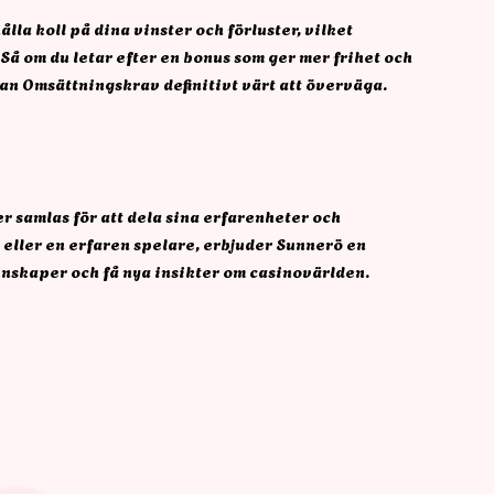
lla koll på dina vinster och förluster, vilket
 Så om du letar efter en bonus som ger mer frihet och
tan Omsättningskrav definitivt värt att överväga.
r samlas för att dela sina erfarenheter och
 eller en erfaren spelare, erbjuder Sunnerö en
kunskaper och få nya insikter om casinovärlden.