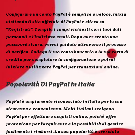
Configurare un conto PayPal è semplice e veloce. Inizia
visitando il sito ufficiale di PayPal e clicca su
“Registrati”. Compila i campi richiesti con i tuoi dati
personali e l’indirizzo email. Dopo aver creato una
password sicura, verrai guidato attraverso il processo
di verifica. Collega il tuo conto bancario o la tua carta di
credito per completare la configurazione e potrai
iniziare a utilizzare PayPal per transazioni online.
Popolarità Di PayPal In Italia
PayPal è ampiamente riconosciuto in Italia per la sua
sicurezza e convenienza. Molti italiani scelgono
PayPal per effettuare acquisti online, poiché offre
protezione per l’acquirente e la possibilità di gestire
facilmente i rimborsi. La sua popolarità è cresciuta