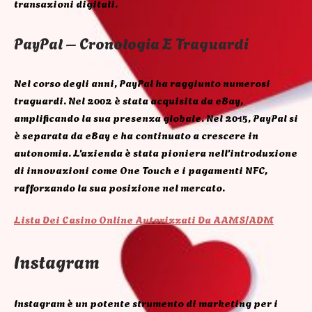
transazioni digitali.
PayPal – Cronologia E Traguardi
Nel corso degli anni, PayPal ha raggiunto numerosi
traguardi. Nel 2002 è stata acquisita da eBay,
amplificando la sua presenza globale. Nel 2015, PayPal si
è separata da eBay e ha continuato a crescere in
autonomia. L’azienda è stata pioniera nell’introduzione
di innovazioni come One Touch e i pagamenti NFC,
rafforzando la sua posizione nel mercato.
Lista Dei Casino Online Autorizzati Da AAMS/ADM
Instagram
Instagram è un potente strumento di marketing per i