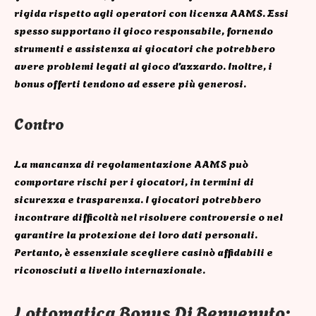
rigida rispetto agli operatori con licenza AAMS. Essi
spesso supportano il gioco responsabile, fornendo
strumenti e assistenza ai giocatori che potrebbero
avere problemi legati al gioco d’azzardo. Inoltre, i
bonus offerti tendono ad essere più generosi.
Contro
La mancanza di regolamentazione AAMS può
comportare rischi per i giocatori, in termini di
sicurezza e trasparenza. I giocatori potrebbero
incontrare difficoltà nel risolvere controversie o nel
garantire la protezione dei loro dati personali.
Pertanto, è essenziale scegliere casinò affidabili e
riconosciuti a livello internazionale.
Lottomatica Bonus Di Benvenuto: