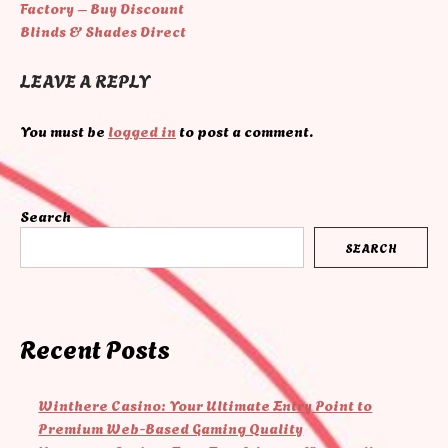
Factory – Buy Discount
Blinds & Shades Direct
LEAVE A REPLY
You must be
logged in
to post a comment.
Search
SEARCH
Recent Posts
Winthere Casino: Your Ultimate Entry Point to
Premium Web-Based Gaming Quality