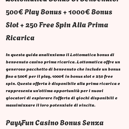
500€ Play Bonus + 1000€ Bonus
Slot + 250 Free Spin Alla Prima
Ricarica
In questa guida analizziamo il Lottomatica bonus di
benvenuto casino prima ricarica. Lottomatica offre un
generoso pacchetto di benvenuto che include un bonus
fino a 500€ per il play, 1000€ in bonus slot e 250 free
spin. Questa offerta è disponibile alla prima ricarica e
rappresenta un’ottima opportunità per i nuovi
giocatori di esplorare l’offerta di giochi disponibili e
massimizzare il loro potenziale di vincita.
Pay4Fun Casino Bonus Senza