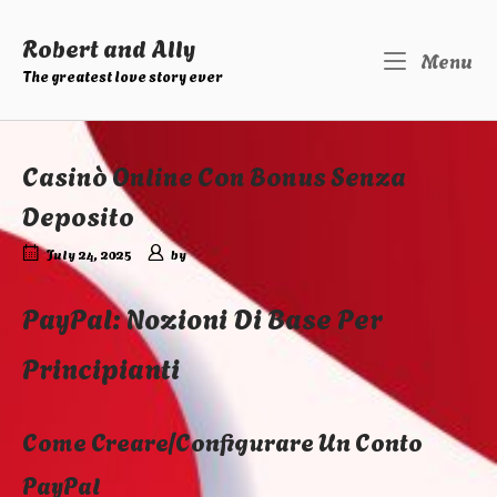
Skip
to
Robert and Ally
M
Menu
content
The greatest love story ever
Casinò Online Con Bonus Senza
Deposito
July 24, 2025
by
PayPal: Nozioni Di Base Per
Principianti
Come Creare/Configurare Un Conto
PayPal