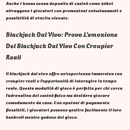
Anche i bonus senza deposito di casinò come 20bet
attraggono i giocatori con promozioni entusiasmanti e
possibilità di vincita elevate.
Blackjack Dal Vivo: Prova L’emozione
Del Blackjack Dal Vivo Con Croupier
Reali
Il blackjack dal vivo offre un’esperienza immersiva con
croupier reali e l’opportunità di interagire in tempo
reale. Questa modalità di gioco è perfetta per chi cerca
l’adrenalina del casinò fisico ma desidera giocare
comodamente da casa. Con opzioni di pagamento
flessibili, i giocatori possono gestire facilmente il loro
bankroll mentre godono del gioco.