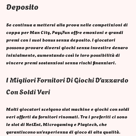
Deposito
Se continua a mettersi alla prova nelle competizioni di
coppa per Man City, Pay4Fun offre emozioni e grandi
premi con i suoi bonus senza deposito. I giocatori
possono provare diversi giochi senza investire denaro
inizialmente, aumentando così le loro possibilità di
vincere premi sostanziosi senza rischi finanziari.
I Migliori Fornitori Di Giochi D’azzardo
Con Soldi Veri
Molti giocatori scelgono slot machine e giochi con soldi
veri offerti da fornitori rinomati. Tra i preferiti ci sono
le slot di NetEnt, Microgaming e Playtech, che
garantiscono un’esperienza di gioco di alta qualità.