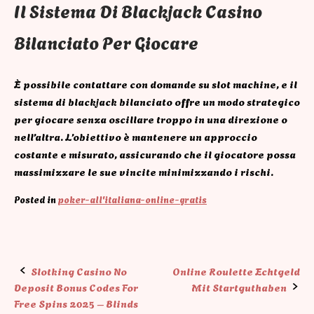
Il Sistema Di Blackjack Casino
Bilanciato Per Giocare
È possibile contattare con domande su slot machine, e il
sistema di blackjack bilanciato offre un modo strategico
per giocare senza oscillare troppo in una direzione o
nell’altra. L’obiettivo è mantenere un approccio
costante e misurato, assicurando che il giocatore possa
massimizzare le sue vincite minimizzando i rischi.
Posted in
poker-all'italiana-online-gratis
Post
Slotking Casino No
Online Roulette Echtgeld
Deposit Bonus Codes For
Mit Startguthaben
navigation
Free Spins 2025 – Blinds