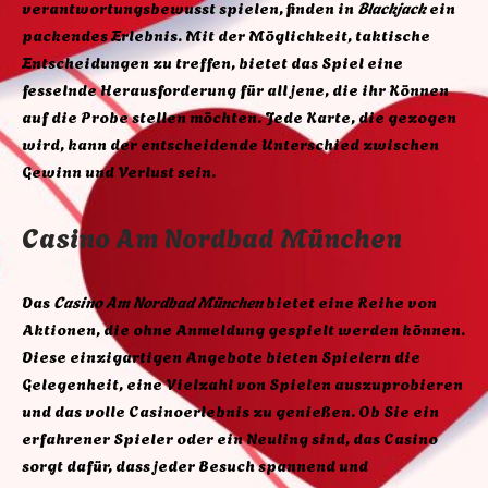
verantwortungsbewusst spielen, finden in
Blackjack
ein
packendes Erlebnis. Mit der Möglichkeit, taktische
Entscheidungen zu treffen, bietet das Spiel eine
fesselnde Herausforderung für all jene, die ihr Können
auf die Probe stellen möchten. Jede Karte, die gezogen
wird, kann der entscheidende Unterschied zwischen
Gewinn und Verlust sein.
Casino Am Nordbad München
Das
Casino Am Nordbad München
bietet eine Reihe von
Aktionen, die ohne Anmeldung gespielt werden können.
Diese einzigartigen Angebote bieten Spielern die
Gelegenheit, eine Vielzahl von Spielen auszuprobieren
und das volle Casinoerlebnis zu genießen. Ob Sie ein
erfahrener Spieler oder ein Neuling sind, das Casino
sorgt dafür, dass jeder Besuch spannend und