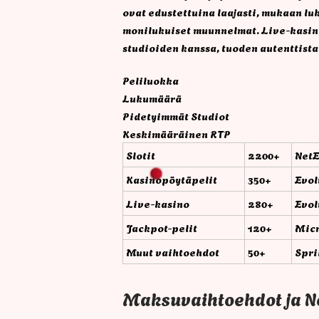
ovat edustettuina laajasti, mukaan luk
monilukuiset muunnelmat. Live-kasi
studioiden kanssa, tuoden autenttist
Peliluokka
Lukumäärä
Pidetyimmät Studiot
Keskimääräinen RTP
Slotit
2200+
NetE
Kasinopöytäpelit
350+
Evol
Live-kasino
280+
Evol
Jackpot-pelit
120+
Micr
Muut vaihtoehdot
50+
Spri
Maksuvaihtoehdot ja N