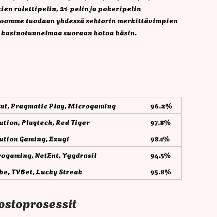
ien rulettipelin, 21-pelin ja pokeripelin
noomme tuodaan yhdessä sektorin merkittävimpien
a kasinotunnelmaa suoraan kotoa käsin.
nt, Pragmatic Play, Microgaming
96.2%
ution, Playtech, Red Tiger
97.8%
ution Gaming, Ezugi
98.1%
ogaming, NetEnt, Yggdrasil
94.5%
be, TVBet, Lucky Streak
95.8%
ostoprosessit