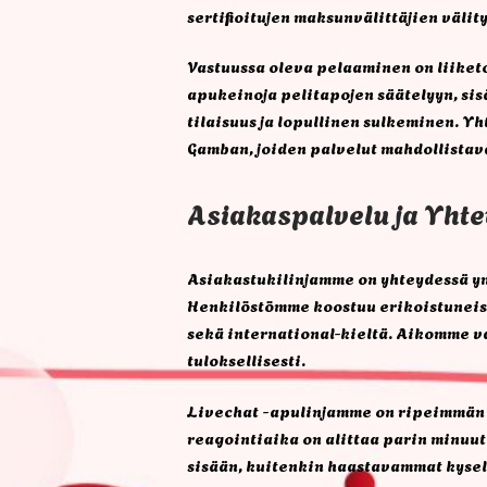
sertifioitujen maksunvälittäjien välit
Vastuussa oleva pelaaminen on liiket
apukeinoja pelitapojen säätelyyn, sisä
tilaisuus ja lopullinen sulkeminen. Y
Gamban, joiden palvelut mahdollistava
Asiakaspalvelu ja Yht
Asiakastukilinjamme on yhteydessä y
Henkilöstömme koostuu erikoistuneist
sekä international-kieltä. Aikomme v
tuloksellisesti.
Livechat -apulinjamme on ripeimmän 
reagointiaika on alittaa parin minuut
sisään, kuitenkin haastavammat kysel