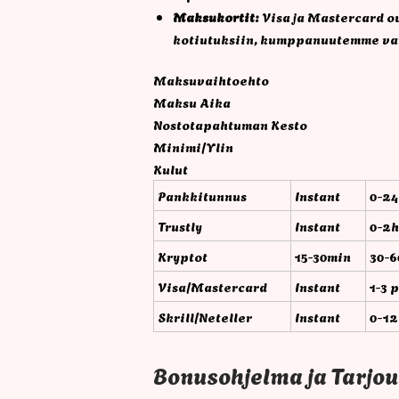
Maksukortit:
Visa ja Mastercard ov
kotiutuksiin, kumppanuutemme var
Maksuvaihtoehto
Maksu Aika
Nostotapahtuman Kesto
Minimi/Ylin
Kulut
Pankkitunnus
Instant
0-2
Trustly
Instant
0-2
Kryptot
15-30min
30-
Visa/Mastercard
Instant
1-3 
Skrill/Neteller
Instant
0-1
Bonusohjelma ja Tarjou