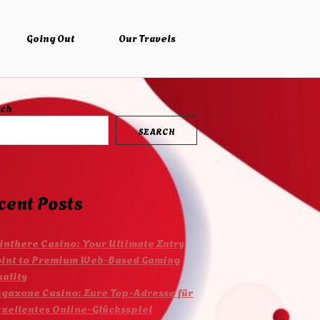
Going Out
Our Travels
ch
SEARCH
cent Posts
nthere Casino: Your Ultimate Entry
oint to Premium Web-Based Gaming
ality
gazone Casino: Eure Top-Adresse für
zellentes Online-Glücksspiel