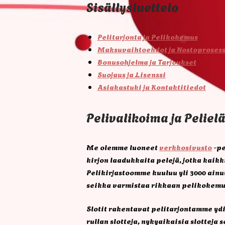
Sisällysluettelo
Pelitarjonta ja Pelikokemus
Maksuvaihtoehdot ja Nostoprosess
Bonusohjelma ja Tarjoukset
Suojaus ja Lisenssi
Asiakastuki ja Kontaktitiedot
Pelivalikoima ja Pelie
Me olemme luoneet
verkkosivusto
-pe
kirjon laadukkaita pelejä, jotka kaik
Pelikirjastoomme kuuluu yli 3000 ainut
seikka varmistaa rikkaan pelikokemuk
Slotit rakentavat pelitarjontamme ydi
rullan slotteja, nykyaikaisia slotteja 