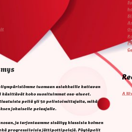
Sp
h
Sl
An
it
On
Ro
Pl
G
lämys
Re
liympäristömme tuomaan asiakkaille kattavan
A W
ki käsittävät koko suosituimmat osa-alueet.
laatuista peliä yli 50 pelintoimittajalta, mikä
sen jokaiselle pelaajalle.
nosan, ja tarjontaamme sisältyy klassisia kolmen
sekä progressiivisia jättipottipelejä. Pöytäpelit