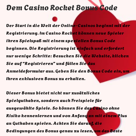
Dem Casino Rocket Bonus Code
Der Start in die Welt der Online-Casinos beginnt mit der
Registrierung. Im Casino Rocket können neue Spieler
ihren Spielspaß mit einem speziellen Bonus Code
beginnen. Die Registrierung ist einfach und erfordert
nur wenige Schritte: Besuchen Sie die Website, klicken
Sie auf “Registrieren” und füllen Sie das
Anmeldeformular aus. Geben Sie den Bonus Code ein, um
Ihren exklusiven Bonus zu erhalten.
Dieser Bonus bietet nicht nur zusätzliches
Spielguthaben, sondern auch Freispiele für
ausgewählte Spiele. So können Sie das Casino ohne
Risiko kennenlernen und von Anfang an mit einem Plus
an Guthaben spielen. Achten Sie darauf, die
Bedingungen des Bonus genau zu lesen, um das Beste