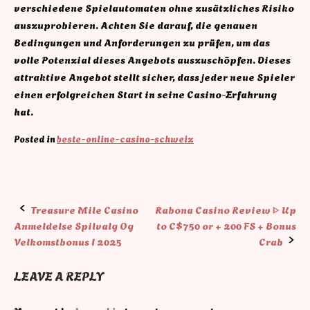
verschiedene Spielautomaten ohne zusätzliches Risiko
auszuprobieren. Achten Sie darauf, die genauen
Bedingungen und Anforderungen zu prüfen, um das
volle Potenzial dieses Angebots auszuschöpfen. Dieses
attraktive Angebot stellt sicher, dass jeder neue Spieler
einen erfolgreichen Start in seine Casino-Erfahrung
hat.
Posted in
beste-online-casino-schweiz
Post
Treasure Mile Casino
Rabona Casino Review ᐈ Up
Anmeldelse Spilvalg Og
to C$750 or + 200 FS + Bonus
navigation
Velkomstbonus I 2025
Crab
LEAVE A REPLY