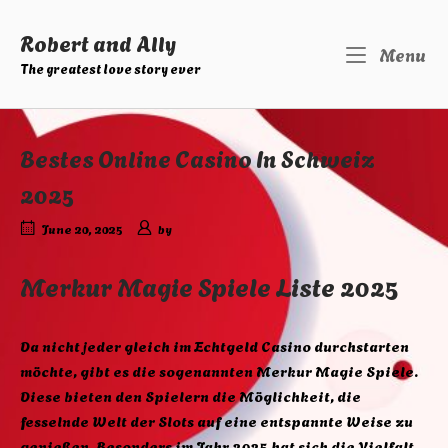
Skip
to
Robert and Ally
M
Menu
content
The greatest love story ever
Bestes Online Casino In Schweiz
2025
June 20, 2025
by
Merkur Magie Spiele Liste 2025
Da nicht jeder gleich im Echtgeld Casino durchstarten
möchte, gibt es die sogenannten Merkur Magie Spiele.
Diese bieten den Spielern die Möglichkeit, die
fesselnde Welt der Slots auf eine entspannte Weise zu
genießen. Besonders im Jahr 2025 hat sich die Vielfalt