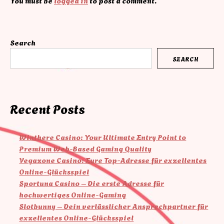
You must be
logged in
to post a comment.
Search
SEARCH
Recent Posts
Winthere Casino: Your Ultimate Entry Point to
Premium Web-Based Gaming Quality
Vegazone Casino: Eure Top-Adresse für exzellentes
Online-Glücksspiel
Sportuna Casino – Die erste Adresse für
hochwertiges Online-Gaming
Slotbunny – Dein verlässlicher Ansprechpartner für
exzellentes Online-Glücksspiel