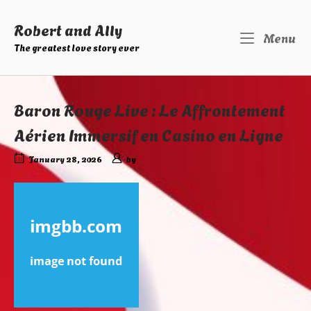
Skip
to
Robert and Ally
M
Menu
content
The greatest love story ever
Baron Rouge Live : Le Affrontement
Aérien Immersif en Casino en Ligne
January 28, 2026
by