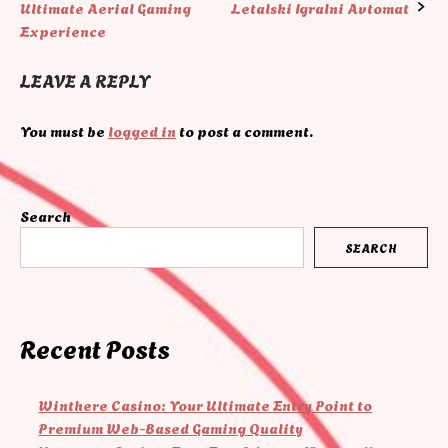
Ultimate Aerial Gaming
Letalski Igralni Avtomat
navigation
Experience
LEAVE A REPLY
You must be
logged in
to post a comment.
Search
SEARCH
Recent Posts
Winthere Casino: Your Ultimate Entry Point to
Premium Web-Based Gaming Quality