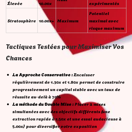
Élevée
10.00x
expérimentés
Potentiel
Stratosphère
10.00x+
Maximum
maximal avec
risque maximum
Tactiques Testées pour Maximiser Vos
Chances
La Approche Conservative :
Encaisser
régulièrement de 1.30x et 1.80x permet de construire
progressivement un capital stable avec un taux de
réussite au-delà à 70%
La méthode du Double Mise :
Placer 2 mises
simultanées avec des objectifs différents (une
extraction rapide à 1.50x et une essai audacieuse à
5.00x) pour diversifier votre exposition