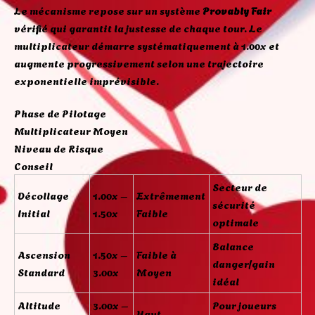
Le mécanisme repose sur un système
Provably Fair
vérifié qui garantit la justesse de chaque tour. Le
multiplicateur démarre systématiquement à 1.00x et
augmente progressivement selon une trajectoire
exponentielle imprévisible.
Phase de Pilotage
Multiplicateur Moyen
Niveau de Risque
Conseil
Secteur de
Décollage
1.00x –
Extrêmement
sécurité
Initial
1.50x
Faible
optimale
Balance
Ascension
1.50x –
Faible à
danger/gain
Standard
3.00x
Moyen
idéal
Altitude
3.00x –
Pour joueurs
Haut