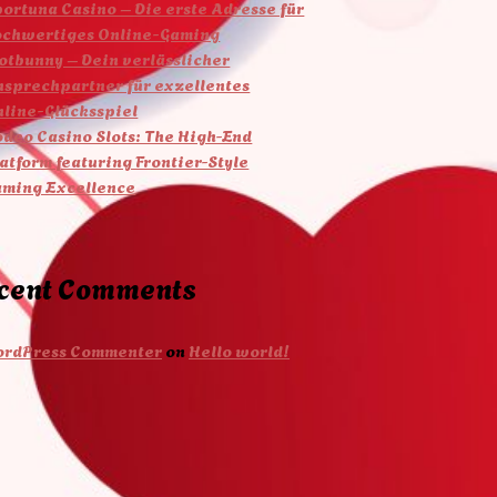
ortuna Casino – Die erste Adresse für
ochwertiges Online-Gaming
otbunny – Dein verlässlicher
sprechpartner für exzellentes
line-Glücksspiel
deo Casino Slots: The High-End
atform featuring Frontier-Style
aming Excellence
cent Comments
ordPress Commenter
on
Hello world!