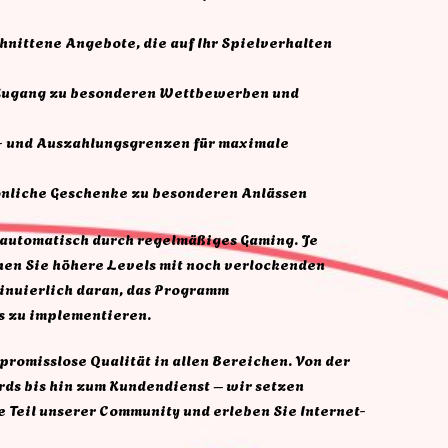
hnittene Angebote, die auf Ihr Spielverhalten
 Zugang zu besonderen Wettbewerben und
z- und Auszahlungsgrenzen für maximale
nliche Geschenke zu besonderen Anlässen
t automatisch durch regelmäßiges Gaming. Je
chen Sie höhere Levels mit noch verlockenden
tinuierlich daran, das Programm
s zu implementieren.
romisslose Qualität in allen Bereichen. Von der
ds bis hin zum Kundendienst – wir setzen
e Teil unserer Community und erleben Sie Internet-