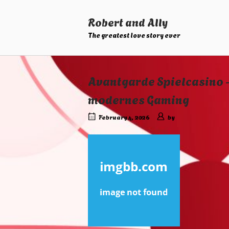
Skip
to
Robert and Ally
content
The greatest love story ever
Avantgarde Spielcasino –
modernes Gaming
February 4, 2026
by