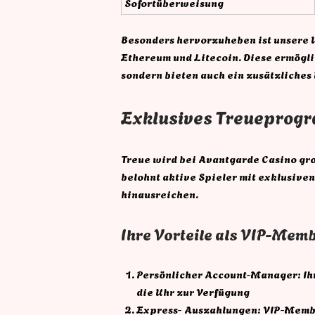
Sofortüberweisung
Besonders hervorzuheben ist unsere 
Ethereum und Litecoin. Diese ermögli
sondern bieten auch ein zusätzliches
Exklusives Treueprog
Treue wird bei Avantgarde Casino gr
belohnt aktive Spieler mit exklusiven
hinausreichen.
Ihre Vorteile als VIP-Mem
Persönlicher Account-Manager: Ihr
die Uhr zur Verfügung
Express- Auszahlungen: VIP-Memb