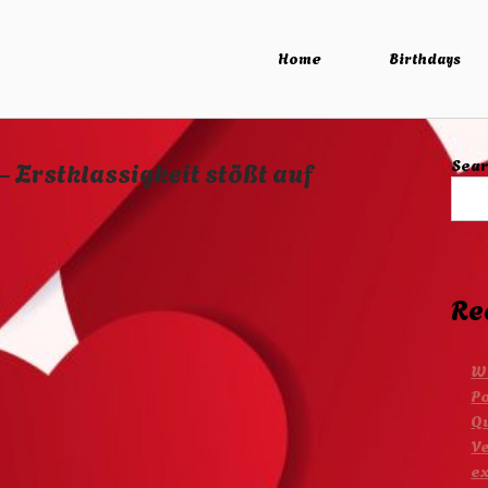
Home
Birthdays
 Erstklassigkeit stößt auf
Sear
Re
Wi
P
Qu
Ve
ex