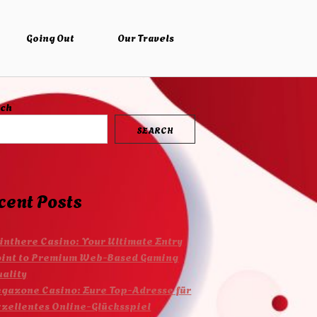
Going Out
Our Travels
ch
SEARCH
cent Posts
nthere Casino: Your Ultimate Entry
oint to Premium Web-Based Gaming
ality
gazone Casino: Eure Top-Adresse für
zellentes Online-Glücksspiel