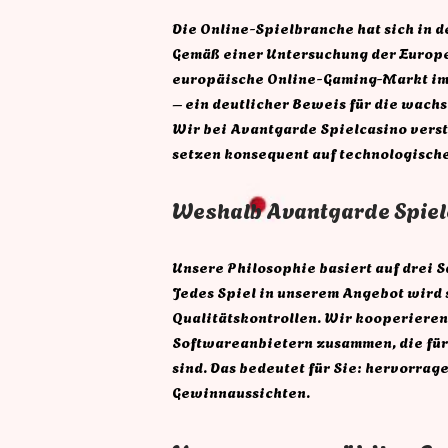
Die Online-Spielbranche hat sich in 
Gemäß einer Untersuchung der Europe
europäische Online-Gaming-Markt im 
– ein deutlicher Beweis für die wachs
Wir bei Avantgarde Spielcasino verst
setzen konsequent auf technologisch
Weshalb Avantgarde Spiel
Unsere Philosophie basiert auf drei S
Jedes Spiel in unserem Angebot wird 
Qualitätskontrollen. Wir kooperieren
Softwareanbietern zusammen, die für 
sind. Das bedeutet für Sie: hervorrage
Gewinnaussichten.