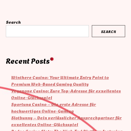
Search
SEARCH
Recent Posts
Winthere Casino: Your Ultimate Entry Point to
Premium Web-Based Gaming Quality
Vegazone Casino: Eure Top-Adresse für exzellentes
Online-Glücksspiel
Sportuna Casino – Die erste Adresse für
hochwertiges Online-Gaming
Slotbunny – Dein verlässlicher Ansprechpartner für
exzellentes Online-Glücksspiel
Rodeo Casino Slots: The High-End Platform featuring