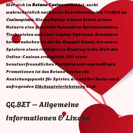
Wer sich im
Betano Casino
anmeldet, sucht
wahrscheinlich nach einer beeindruckenden Vielfalt an
Casinospielen
. Dieses Online-Casino bietet seinen
Nutzern eine fesselnde Auswahl an Spielautomaten,
Tischspielen und Live-Casino-Optionen. Besonders
hervorzuheben ist der No-Deposit-Bonus, der neuen
Spielern einen risikofreien Einstieg in die Welt der
Online-Casinos ermöglicht. Mit einer
benutzerfreundlichen Plattform und regelmäßigen
Promotionen ist das Betano Casino ein
Anziehungspunkt für Spieler, die auf der Suche nach
aufregenden
Glücksspielerlebnissen
sind.
GG.BET – Allgemeine
Informationen & Lizenz