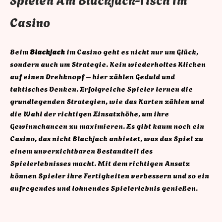
Casino
Beim
Blackjack
im Casino geht es nicht nur um Glück,
sondern auch um Strategie. Kein wiederholtes Klicken
auf einen Drehknopf – hier zählen Geduld und
taktisches Denken. Erfolgreiche Spieler lernen die
grundlegenden Strategien, wie das Karten zählen und
die Wahl der richtigen Einsatzhöhe, um ihre
Gewinnchancen zu maximieren. Es gibt kaum noch ein
Casino, das nicht Blackjack anbietet, was das Spiel zu
einem unverzichtbaren Bestandteil des
Spielerlebnisses macht. Mit dem richtigen Ansatz
können Spieler ihre Fertigkeiten verbessern und so ein
aufregendes und lohnendes Spielerlebnis genießen.