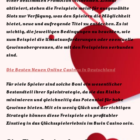
aktiviert, stehen die Freispiele meist für ausgewählte
Slots zur Verfügung, was den Spielern die Möglichkeit
bietet, neue und aufregende Titel zu entdecken. Es ist
wichtig, die jeweiligen Bedingungen zu beachten, wie
zum Beispiel die Umsatzanforderungen oder eventuelle
Gewinnobergrenzen, die mit den Freispielen verbunden
sind.
Die Besten Neuen Online Casinos In Deutschland
Für viele Spieler sind solche Boni ein wesentlicher
Bestandteil ihrer Spielstrategie, da sie das Risiko
minimieren und gleichzeitig das Potenzial für hohe
Gewinne bieten. Mit ein wenig Glück und der richtigen
Strategie können diese Freispiele ein profitabler
Einstieg in das Glücksspielerlebnis im Bwin Casino sein.