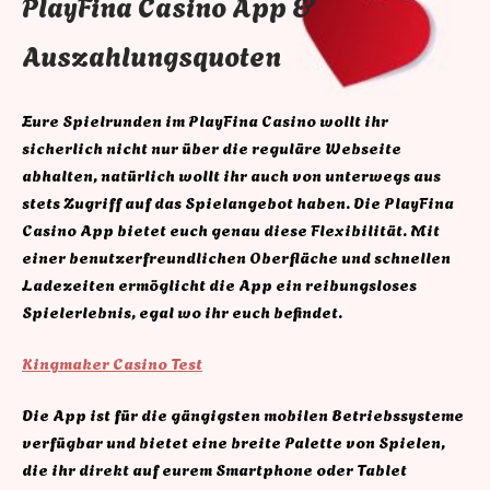
PlayFina Casino App &
Auszahlungsquoten
Eure Spielrunden im PlayFina Casino wollt ihr
sicherlich nicht nur über die reguläre Webseite
abhalten, natürlich wollt ihr auch von unterwegs aus
stets Zugriff auf das Spielangebot haben. Die PlayFina
Casino App bietet euch genau diese Flexibilität. Mit
einer benutzerfreundlichen Oberfläche und schnellen
Ladezeiten ermöglicht die App ein reibungsloses
Spielerlebnis, egal wo ihr euch befindet.
Kingmaker Casino Test
Die App ist für die gängigsten mobilen Betriebssysteme
verfügbar und bietet eine breite Palette von Spielen,
die ihr direkt auf eurem Smartphone oder Tablet