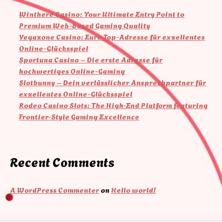
Winthere Casino: Your Ultimate Entry Point to
Premium Web-Based Gaming Quality
Vegazone Casino: Eure Top-Adresse für exzellentes
Online-Glücksspiel
Sportuna Casino – Die erste Adresse für
hochwertiges Online-Gaming
Slotbunny – Dein verlässlicher Ansprechpartner für
exzellentes Online-Glücksspiel
Rodeo Casino Slots: The High-End Platform featuring
Frontier-Style Gaming Excellence
Recent Comments
A WordPress Commenter
on
Hello world!