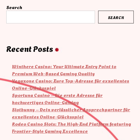
Search
SEARCH
Recent Posts
Winthere Casino: Your Ultimate Entry Point to
Premium Web-Based Gaming Quality
Vegazone Casino: Eure Top-Adresse für exzellentes
Online-Glücksspiel
Sportuna Casino – Die erste Adresse für
hochwertiges Online-Gaming
Slotbunny – Dein verlässlicher Ansprechpartner für
exzellentes Online-Glücksspiel
Rodeo Casino Slots: The High-End Platform featuring
Frontier-Style Gaming Excellence