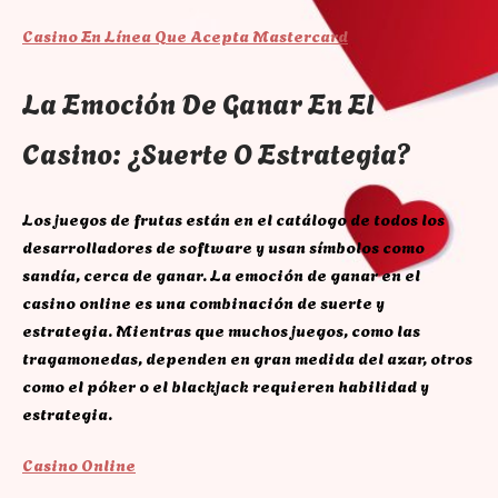
Casino En Línea Que Acepta Mastercard
La Emoción De Ganar En El
Casino: ¿Suerte O Estrategia?
Los juegos de frutas están en el catálogo de todos los
desarrolladores de software y usan símbolos como
sandía, cerca de ganar. La emoción de ganar en el
casino online es una combinación de suerte y
estrategia. Mientras que muchos juegos, como las
tragamonedas, dependen en gran medida del azar, otros
como el póker o el blackjack requieren habilidad y
estrategia.
Casino Online