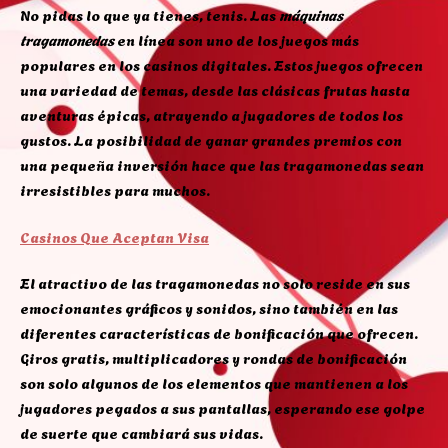
No pidas lo que ya tienes, tenis. Las
máquinas
tragamonedas
en línea son uno de los juegos más
populares en los casinos digitales. Estos juegos ofrecen
una variedad de temas, desde las clásicas frutas hasta
aventuras épicas, atrayendo a jugadores de todos los
gustos. La posibilidad de ganar grandes premios con
una pequeña inversión hace que las tragamonedas sean
irresistibles para muchos.
Casinos Que Aceptan Visa
El atractivo de las tragamonedas no solo reside en sus
emocionantes gráficos y sonidos, sino también en las
diferentes características de bonificación que ofrecen.
Giros gratis, multiplicadores y rondas de bonificación
son solo algunos de los elementos que mantienen a los
jugadores pegados a sus pantallas, esperando ese golpe
de suerte que cambiará sus vidas.