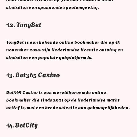
sindsdien een spannende speelomgeving.
12. TonyBet
TonyBet is een bekende online bookmaker die op 15
november 2022 zijn Nederlandse licentie ontving en
sindsdien een populair gokplatform is.
13. Bet365 Casino
Bet365 Casino is een wereldberoemde online
bookmaker die sinds 2021 op de Nederlandse markt
actief is, met een brede selectie aan gokmogelijkheden.
14. BetCity