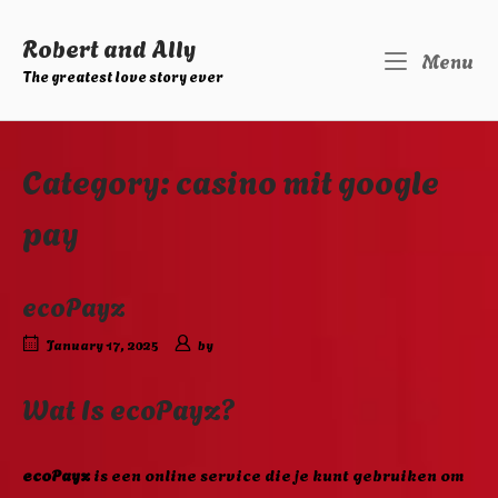
Skip
to
Robert and Ally
M
Menu
content
The greatest love story ever
Category:
casino mit google
pay
ecoPayz
January 17, 2025
by
Wat Is ecoPayz?
ecoPayz
is een online service die je kunt gebruiken om