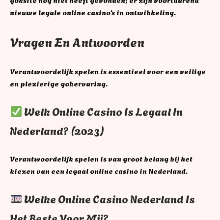
nieuwe legale online casino’s in ontwikkeling.
Vragen En Antwoorden
Verantwoordelijk spelen is essentieel voor een veilige
en plezierige gokervaring.
Welk Online Casino Is Legaal In
Nederland? (2023)
Verantwoordelijk spelen is van groot belang bij het
kiezen van een legaal online casino in Nederland.
Welke Online Casino Nederland Is
Het Beste Voor Mij?