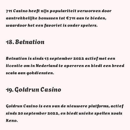
711 Casino heeft zijn populariteit verworven door
aantrekkelijke bonussen tot €711 aan te bieden,
waardoor het een favoriet is onder spelers.
18. Betnation
Betnation is sinds 13 september 2022 actief met een
licentie om in Nederland te opereren en biedt een breed
scala aan gokdiensten.
19. Goldrun Casino
Goldrun Casino is een van de nieuwere platforms, actief
sinds 20 september 2022, en biedt unieke spellen zoals
Keno.