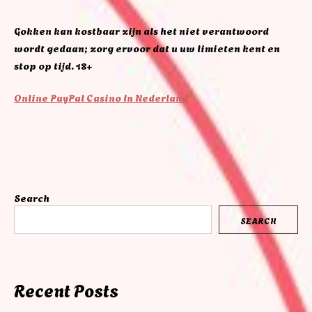
Gokken kan kostbaar zijn als het niet verantwoord
wordt gedaan; zorg ervoor dat u uw limieten kent en
stop op tijd. 18+
Online PayPal Casino In Nederland
Search
SEARCH
Recent Posts