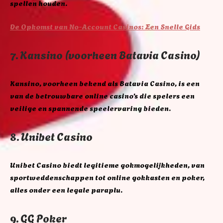
spellen houden.
De Opkomst van No-Account Casinos: Een Snelle Gids
7. Kansino (voorheen Batavia Casino)
Kansino, voorheen bekend als Batavia Casino, is een
van de betrouwbare online casino’s die spelers een
veilige en spannende speelervaring bieden.
8. Unibet Casino
Unibet Casino biedt legitieme gokmogelijkheden, van
sportweddenschappen tot online gokkasten en poker,
alles onder een legale paraplu.
9. GG Poker