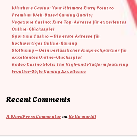
Winthere Casino: Your Ultimate Entry Point to
Premium Web-Based Gaming Quality
Vegazone Casino: Eure Top-Adresse für exzellentes
Online-Glücksspiel
Sportuna Casino – Die erste Adresse für
hochwertiges Online-Gaming
Slotbunny – Dein verlässlicher Ansprechpartner für
exzellentes Online-Glücksspiel
Rodeo Casino Slots: The High-End Platform featuring
Frontier-Style Gaming Excellence
Recent Comments
A WordPress Commenter
on
Hello world!