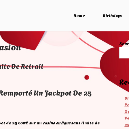
Home
Birthdays
asion
Sear
ite De Retrait
Re
 Remporté Un Jackpot De 25
Wi
P
Qu
Ve
pot de 25 000€ sur un
casino en ligne
sans limite de
ex