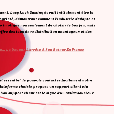
ent. Lucy Luck Gaming devait initialement être la
opriété, démontrant comment l’industrie s’adapte et
o implique non seulement de choisir le bon jeu, mais
offre des taux de redistribution avantageux et des
o… La Douane L’arrête À Son Retour En France
est essentiel de pouvoir contacter facilement votre
plateforme choisie propose un support client via
 bon support client est le signe d’un
casino
soucieux