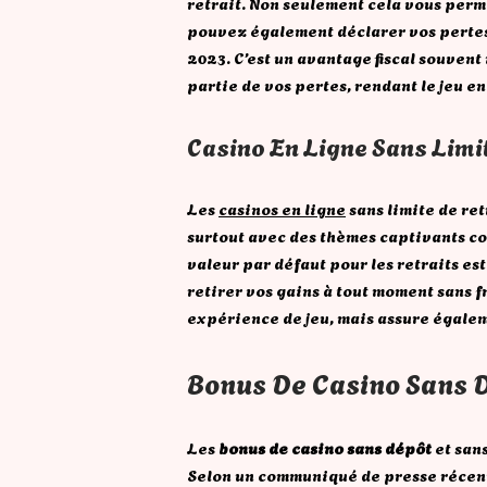
retrait. Non seulement cela vous perme
pouvez également déclarer vos pertes
2023. C’est un avantage fiscal souven
partie de vos pertes, rendant le jeu e
Casino En Ligne Sans Limit
Les
casinos en ligne
sans limite de re
surtout avec des thèmes captivants co
valeur par défaut pour les retraits es
retirer vos gains à tout moment sans 
expérience de jeu, mais assure égalem
Bonus De Casino Sans 
Les
bonus de casino sans dépôt
et san
Selon un communiqué de presse récent,