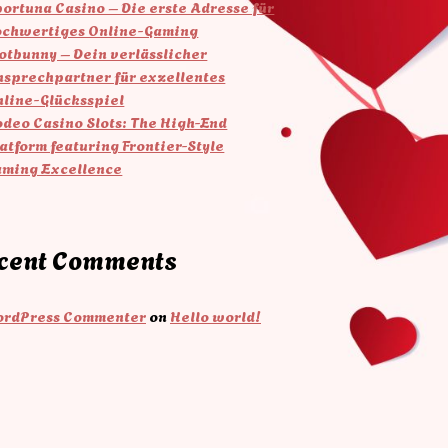
ortuna Casino – Die erste Adresse für
ochwertiges Online-Gaming
otbunny – Dein verlässlicher
sprechpartner für exzellentes
line-Glücksspiel
deo Casino Slots: The High-End
atform featuring Frontier-Style
aming Excellence
cent Comments
ordPress Commenter
on
Hello world!