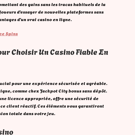
omettant des gains sans les tracas habituels de la
joueurs d’essayer de nouvelles plateformes sans
vantages d’un vrai
casino en ligne
.
ee Spins
ur Choisir Un Casino Fiable En
ucial pour une expérience sécurisée et agréable.
 ligne, comme chez Jackpot City bonus sans dépôt.
une licence appropriée, offre une sécurité de
ce client réactif. Ces éléments vous garantiront
ion totale dans votre jeu.
sino