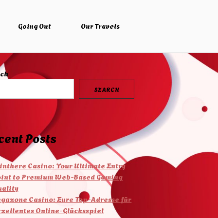
Going Out
Our Travels
ch
SEARCH
cent Posts
nthere Casino: Your Ultimate Entry
oint to Premium Web-Based Gaming
ality
gazone Casino: Eure Top-Adresse für
zellentes Online-Glücksspiel