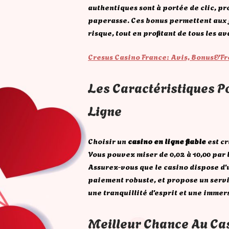
authentiques sont à portée de clic, pr
paperasse. Ces bonus permettent aux 
risque, tout en profitant de tous les a
Cresus Casino France: Avis, Bonus&Fr
Les Caractéristiques Po
Ligne
Choisir un
casino en ligne fiable
est cr
Vous pouvez miser de 0,02 à 10,00 par
Assurez-vous que le casino dispose d’
paiement robuste, et propose un servi
une tranquillité d’esprit et une immers
Meilleur Chance Au Ca