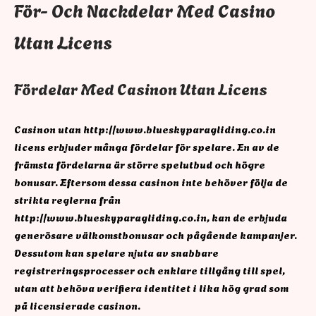
För- Och Nackdelar Med Casino
Utan Licens
Fördelar Med Casinon Utan Licens
Casinon utan http://www.blueskyparagliding.co.in
licens erbjuder många fördelar för spelare. En av de
främsta fördelarna är större spelutbud och högre
bonusar. Eftersom dessa casinon inte behöver följa de
strikta reglerna från
http://www.blueskyparagliding.co.in, kan de erbjuda
generösare välkomstbonusar och pågående kampanjer.
Dessutom kan spelare njuta av snabbare
registreringsprocesser och enklare tillgång till spel,
utan att behöva verifiera identitet i lika hög grad som
på licensierade casinon.