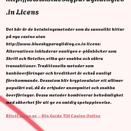
.in Licens
Det här är de betalningsmetoder som du sannolikt hittar
på nya casino utan
http://www.blueskyparagliding.co.in licens:
Alternativen inkluderar vanligen e-plånböcker som
Skrill och Neteller, vilka ger snabba och säkra
transaktioner. Traditionella metoder som
banköverföringar och kreditkort är också vanligt
förekommande. Dessutom blir kryptovalutor ett alltmer
populärt val, då de erbjuder anonymitet och snabba
överföringar. Dessa metoder kombinerar bekvämlighet
med säkerhet för att ge en smidig spelupplevelse.
BlixtCasino.se – Din Guide Till Casino Online