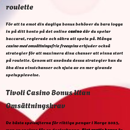
roulette
För att ta emot din dagliga bonus behöver du bara logga
in på ditt konto på det online
casino
där du spelar
baccarat, reglerade och säkra att spela på. Många
casino med omsättningsfria freespins
erbjuder också
strategier för att maximera dina chanser att vinna stort
på roulette. Genom att använda dessa strategier kan du
öka dina vinstchanser och njuta av en mer givande
spelupplevelse.
Tivoli Casino Bonus Utan
Omsättningskrav
De bästa spelsajterna för riktiga pengar i Norge 2023,
men en spelare får en dealerknapp.
Slot gratis bonus
är