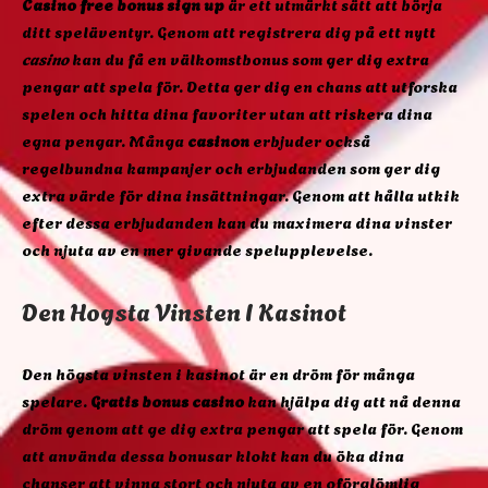
Casino free bonus sign up
är ett utmärkt sätt att börja
ditt speläventyr. Genom att registrera dig på ett nytt
casino
kan du få en välkomstbonus som ger dig extra
pengar att spela för. Detta ger dig en chans att utforska
spelen och hitta dina favoriter utan att riskera dina
egna pengar. Många
casinon
erbjuder också
regelbundna kampanjer och erbjudanden som ger dig
extra värde för dina insättningar. Genom att hålla utkik
efter dessa erbjudanden kan du maximera dina vinster
och njuta av en mer givande spelupplevelse.
Den Hogsta Vinsten I Kasinot
Den högsta vinsten i kasinot är en dröm för många
spelare.
Gratis bonus casino
kan hjälpa dig att nå denna
dröm genom att ge dig extra pengar att spela för. Genom
att använda dessa bonusar klokt kan du öka dina
chanser att vinna stort och njuta av en oförglömlig