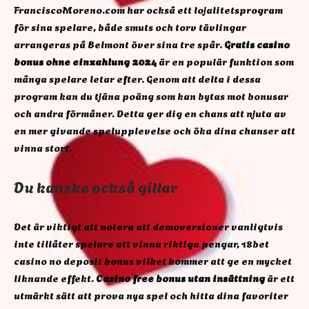
FranciscoMoreno.com har också ett lojalitetsprogram
för sina spelare, både smuts och torv tävlingar
arrangeras på Belmont över sina tre spår.
Gratis casino
bonus ohne einzahlung 2024
är en populär funktion som
många spelare letar efter. Genom att delta i dessa
program kan du tjäna poäng som kan bytas mot bonusar
och andra förmåner. Detta ger dig en chans att njuta av
en mer givande spelupplevelse och öka dina chanser att
vinna stort.
Du kanske också gillar
Det är viktigt att notera att demoversioner vanligtvis
inte tillåter spelare att vinna riktiga pengar, 18bet
casino no deposit bonus vilket kommer att ge en mycket
liknande effekt.
Casino free bonus utan insättning
är ett
utmärkt sätt att prova nya spel och hitta dina favoriter