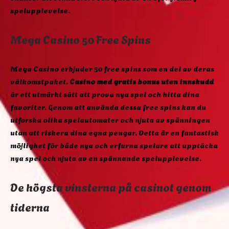
spelupplevelse.
Mega Casino 50 Free Spins
Mega Casino erbjuder 50 free spins som en del av deras
välkomstpaket.
Casino med gratis bonus uten innskudd
är ett utmärkt sätt att prova nya spel och hitta dina
favoriter. Genom att använda dessa free spins kan du
utforska olika spelautomater och njuta av spänningen
utan att riskera dina egna pengar. Detta är en fantastisk
möjlighet för både nya och erfarna spelare att upptäcka
nya spel och njuta av en spännande spelupplevelse.
De högsta vinsterna på casinot genom
tiderna