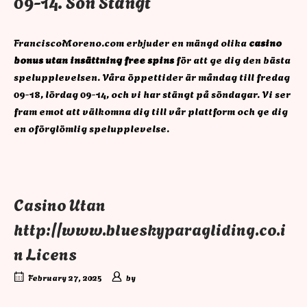
09-14. Sön Stängt
FranciscoMoreno.com erbjuder en mängd olika
casino
bonus utan insättning free spins
för att ge dig den bästa
spelupplevelsen. Våra öppettider är måndag till fredag
09-18, lördag 09-14, och vi har stängt på söndagar. Vi ser
fram emot att välkomna dig till vår plattform och ge dig
en oförglömlig spelupplevelse.
Casino Utan
http://www.blueskyparagliding.co.i
n Licens
February 27, 2025
by