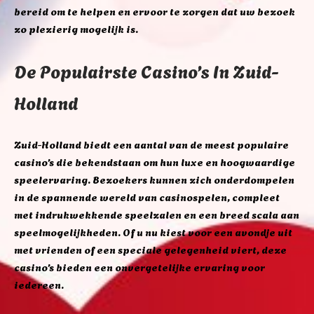
bereid om te helpen en ervoor te zorgen dat uw bezoek
zo plezierig mogelijk is.
De Populairste Casino’s In Zuid-
Holland
Zuid-Holland biedt een aantal van de meest populaire
casino’s die bekendstaan om hun luxe en hoogwaardige
speelervaring. Bezoekers kunnen zich onderdompelen
in de spannende wereld van casinospelen, compleet
met indrukwekkende speelzalen en een breed scala aan
speelmogelijkheden. Of u nu kiest voor een avondje uit
met vrienden of een speciale gelegenheid viert, deze
casino’s bieden een onvergetelijke ervaring voor
iedereen.