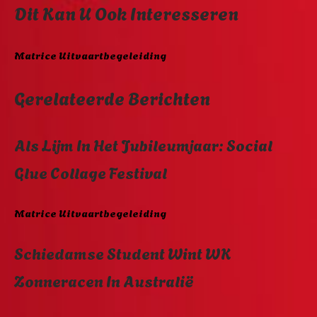
Dit Kan U Ook Interesseren
Matrice Uitvaartbegeleiding
Gerelateerde Berichten
Als Lijm In Het Jubileumjaar: Social
Glue Collage Festival
Matrice Uitvaartbegeleiding
Schiedamse Student Wint WK
Zonneracen In Australië