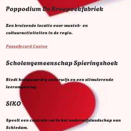
Poppodium De Kroepoekfabriek
Een bruisende locatie voor muziek- en
cultuuractiviteiten in de regio.
Paysafecard Casino
Scholengemeenschap Spieringshoek
Biedt hoogwaardig onderwijs en een stimulerende
leeromgeving.
SIKO
Speelt een centrale rol in het onderwijslandschap van
Schiedam.