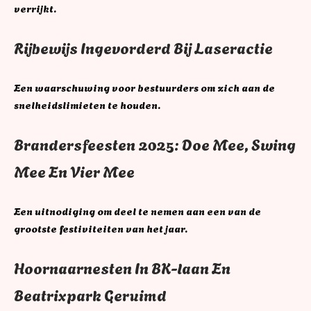
verrijkt.
Rijbewijs Ingevorderd Bij Laseractie
Een waarschuwing voor bestuurders om zich aan de
snelheidslimieten te houden.
Brandersfeesten 2025: Doe Mee, Swing
Mee En Vier Mee
Een uitnodiging om deel te nemen aan een van de
grootste festiviteiten van het jaar.
Hoornaarnesten In BK-laan En
Beatrixpark Geruimd