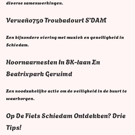
diverse samenwerkingen.
Verueño750 Troubadourt S’DAM
Een bijzondere viering met muziek en gezelligheid in
Schiedam.
Hoornaarnesten In BK-laan En
Beatrixpark Geruimd
Een noodzakelijke actie om de veiligheid in de buurt te
waarborgen.
Op De Fiets Schiedam Ontdekken? Drie
Tips!