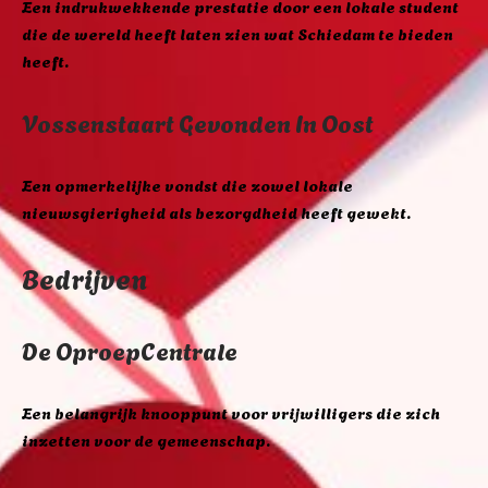
Een indrukwekkende prestatie door een lokale student
die de wereld heeft laten zien wat Schiedam te bieden
heeft.
Vossenstaart Gevonden In Oost
Een opmerkelijke vondst die zowel lokale
nieuwsgierigheid als bezorgdheid heeft gewekt.
Bedrijven
De OproepCentrale
Een belangrijk knooppunt voor vrijwilligers die zich
inzetten voor de gemeenschap.