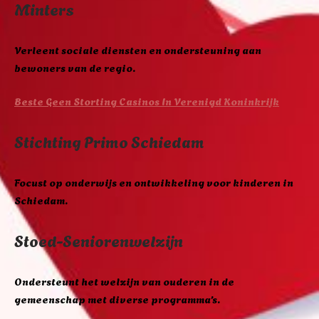
Minters
Verleent sociale diensten en ondersteuning aan
bewoners van de regio.
Beste Geen Storting Casinos In Verenigd Koninkrijk
Stichting Primo Schiedam
Focust op onderwijs en ontwikkeling voor kinderen in
Schiedam.
Stoed-Seniorenwelzijn
Ondersteunt het welzijn van ouderen in de
gemeenschap met diverse programma’s.