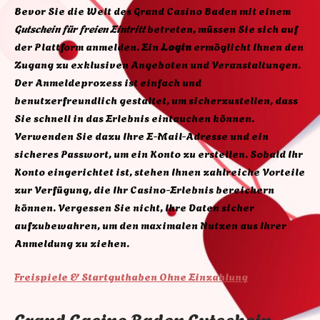
Bevor Sie die Welt des Grand Casino Baden mit einem
Gutschein für freien Eintritt
betreten, müssen Sie sich auf
der Plattform anmelden. Ein
Login
ermöglicht Ihnen den
Zugang zu exklusiven Angeboten und Veranstaltungen.
Der Anmeldeprozess ist einfach und
benutzerfreundlich gestaltet, um sicherzustellen, dass
Sie schnell in das Erlebnis eintauchen können.
Verwenden Sie dazu Ihre E-Mail-Adresse und ein
sicheres Passwort, um ein Konto zu erstellen. Sobald Ihr
Konto eingerichtet ist, stehen Ihnen zahlreiche Vorteile
zur Verfügung, die Ihr Casino-Erlebnis bereichern
können. Vergessen Sie nicht, Ihre Daten sicher
aufzubewahren, um den maximalen Nutzen aus Ihrer
Anmeldung zu ziehen.
Freispiele & Startguthaben Ohne Einzahlung
Grand Casino Baden Gutschein