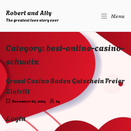
Skip
to
Robert and Ally
M
Menu
content
The greatest love story ever
Category:
best-online-casino-
schweiz
Grand Casino Baden Gutschein Freier
Eintritt
November 25, 2024
by
Login